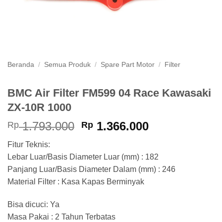
Beranda
/
Semua Produk
/
Spare Part Motor
/
Filter
BMC Air Filter FM599 04 Race Kawasaki
ZX-10R 1000
Harga
Harga
1.793.000
1.366.000
Rp
Rp
aslinya
saat
Fitur Teknis:
adalah:
ini
Lebar Luar/Basis Diameter Luar (mm) : 182
Rp 1.793.000.
adalah:
Panjang Luar/Basis Diameter Dalam (mm) : 246
Rp 1.366.000
Material Filter : Kasa Kapas Berminyak
Bisa dicuci: Ya
Masa Pakai : 2 Tahun Terbatas