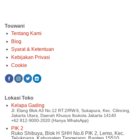
Rp 240.000.
Rp 1.42
Touwani
Tentang Kami
Blog
Syarat & Ketentuan
Kebijakan Privasi
Cookie
Lokasi Toko
Kelapa Gading
Jl. Elang Blok A3 No.12 RT.2/RW.6, Sukapura, Kec. Cilincing,
Jakarta Utara, Daerah Khusus Ibukota Jakarta 14140
+62 812-9000-2020 (Hanya WhatsApp)
PIK 2
Ruko Shibuya, Blok H SHH No.6 PIK 2, Lemo, Kec.
Teluknaga, Kabupaten Tangerang, Banten 15510