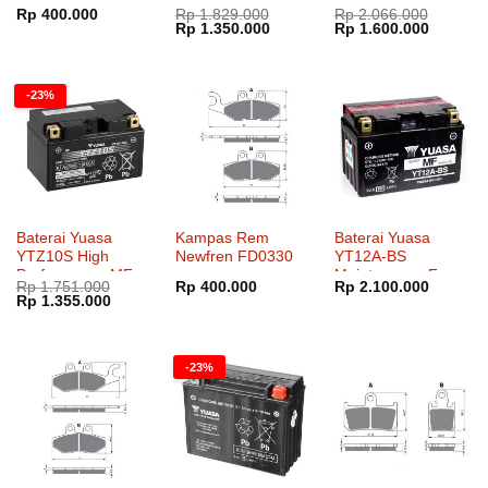
Dinilai
5
Rp
400.000
Rp
1.829.000
Rp
2.066.000
Harga
Harga
Harga
Harga
Rp
1.350.000
Rp
1.600.000
dari 5
aslinya
saat
aslinya
saat
adalah:
ini
adalah:
ini
Rp 1.829.000.
adalah:
Rp 2.066.000.
adalah:
Rp 1.350.000.
Rp 1.60
-23%
Baterai Yuasa
Kampas Rem
Baterai Yuasa
YTZ10S High
Newfren FD0330
YT12A-BS
Performance MF
Maintenance Free
Rp
1.751.000
Rp
400.000
Rp
2.100.000
Harga
Harga
Rp
1.355.000
aslinya
saat
adalah:
ini
Rp 1.751.000.
adalah:
Rp 1.355.000.
-23%