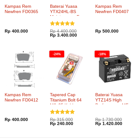
Kampas Rem
Baterai Yuasa
Kampas Rem
Newfren FD0365
YTX24HL-BS
Newfren FD0407
Maintenance Free
Dinilai
5
Rp
400.000
Rp
4.400.000
Rp
500.000
Harga
Harga
Rp
3.400.000
dari 5
aslinya
saat
adalah:
ini
Rp 4.400.000.
adalah:
Rp 3.400.000.
-24%
-18%
Kampas Rem
Tapered Cap
Baterai Yuasa
Newfren FD0412
Titanium Bolt 64
YTZ14S High
M6x25 Kohken
Performance MF
KOK-1051xx
Dinilai
5
Rp
400.000
Rp
315.000
Rp
1.730.000
Harga
Harga
Harga
Harga
Rp
240.000
Rp
1.420.000
dari 5
aslinya
saat
aslinya
saat
adalah:
ini
adalah:
ini
Rp 315.000.
adalah:
Rp 1.730.000.
adalah: