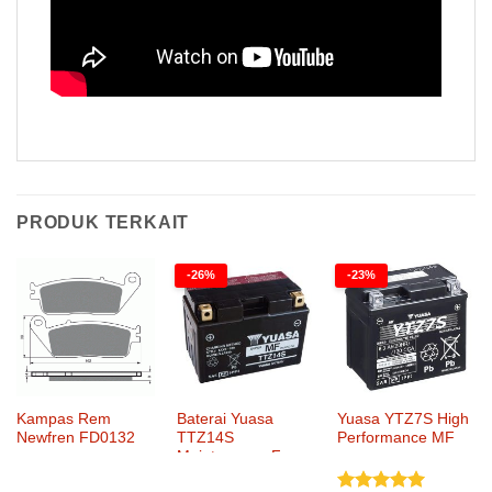
PRODUK TERKAIT
-26%
-23%
Kampas Rem
Baterai Yuasa
Yuasa YTZ7S High
Newfren FD0132
TTZ14S
Performance MF
Maintenance Free