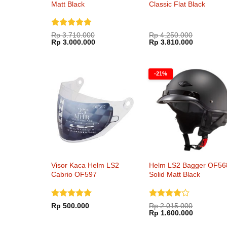
Matt Black
Classic Flat Black
Dinilai
5
Rp
3.710.000
Rp
4.250.000
Harga
Harga
Harga
Harga
dari 5
Rp
3.000.000
Rp
3.810.000
aslinya
saat
aslinya
saat
adalah:
ini
adalah:
ini
Rp 3.710.000.
adalah:
Rp 4.250.000.
adalah:
Rp 3.000.000.
Rp 3.810.
-21%
Visor Kaca Helm LS2
Helm LS2 Bagger OF56
Cabrio OF597
Solid Matt Black
Dinilai
5
Dinilai
4
Rp
500.000
Rp
2.015.000
Harga
Harga
dari 5
dari 5
Rp
1.600.000
aslinya
saat
adalah:
ini