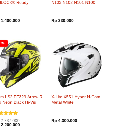
NLOCK® Ready –
N103 N102 N101 N100
oke Mirror Gold
N91 N90 N81 X1002
X1001 G9.1
1.400.000
Rp
330.000
20%
lm LS2 FF323 Arrow R
X-Lite X551 Hyper N-Com
 Neon Black Hi-Vis
Metal White
low
nilai
5
2.737.000
Rp
4.300.000
rga
Harga
i 5
2.200.000
inya
saat
lah:
ini