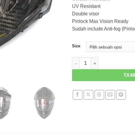
UV Resistant
Double visor
Pinlock Max Vision Ready
Sudah include Anti-fog (Pinlo
Size
Kuantitas LS2 MX701 Explorer
TAM