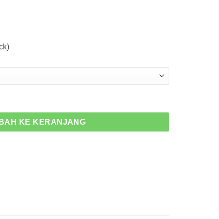
ck)
 Carbon
BAH KE KERANJANG