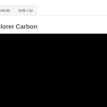
AN (0)
SIZE LS2
lorer Carbon