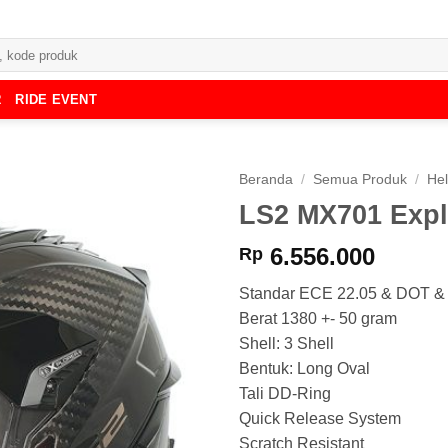
R
RIDE EVENT
Beranda
/
Semua Produk
/
He
LS2 MX701 Expl
6.556.000
Rp
Standar ECE 22.05 & DOT &
Berat 1380 +- 50 gram
Shell: 3 Shell
Bentuk: Long Oval
Tali DD-Ring
Quick Release System
Scratch Resistant