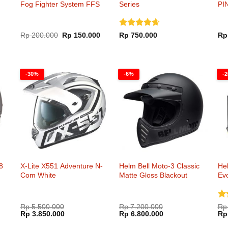
Fog Fighter System FFS
Series
PI
Sm
Dinilai
Harga
Harga
Rp
200.000
Rp
150.000
Rp
750.000
Rp
aslinya
saat
4.65
dari
adalah:
ini
5
Rp 200.000.
adalah:
Rp 150.000.
000.
-30%
-6%
-
8
X-Lite X551 Adventure N-
Helm Bell Moto-3 Classic
He
Com White
Matte Gloss Blackout
Evo
Yel
Di
Rp
5.500.000
Rp
7.200.000
Rp
Harga
Harga
Harga
Harga
Ha
Rp
3.850.000
Rp
6.800.000
dar
Rp
aslinya
saat
aslinya
saat
asl
adalah:
ini
adalah:
ini
ada