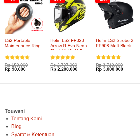
LS2 Portable
Helm LS2 FF323
Helm LS2 Strobe 2
Maintenance Ring
Arrow R Evo Neon
FF908 Matt Black
Black Hi-Vis Yellow
Dinilai
Dinilai
5
Dinilai
5
Rp
150.000
Rp
2.737.000
Rp
3.710.000
Harga
Harga
Harga
Harga
Harga
Harga
Rp
90.000
Rp
2.200.000
Rp
3.000.000
4.67
dari
dari 5
dari 5
aslinya
saat
aslinya
saat
aslinya
saat
5
adalah:
ini
adalah:
ini
adalah:
ini
Rp 150.000.
adalah:
Rp 2.737.000.
adalah:
Rp 3.710.000.
adalah:
Rp 90.000.
Rp 2.200.000.
Rp 3.00
Touwani
Tentang Kami
Blog
Syarat & Ketentuan