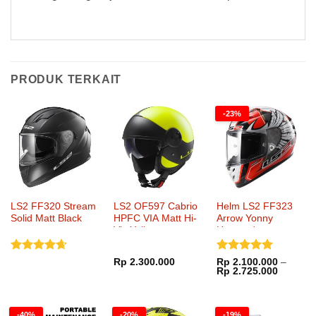
PRODUK TERKAIT
-23%
LS2 FF320 Stream
LS2 OF597 Cabrio
Helm LS2 FF323
Solid Matt Black
HPFC VIA Matt Hi-
Arrow Yonny
Vis Yellow
Hernandez
Dinilai
Dinilai
5
Rp
2.300.000
Rp
2.100.000
–
Rentang
Rp
2.725.000
4.67
dari
dari 5
harga:
5
Rp 2.10
hingga
Rp 2.72
-40%
-20%
-19%