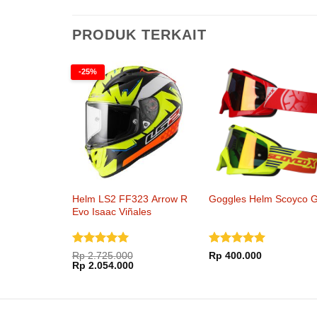
PRODUK TERKAIT
-25%
Helm LS2 FF323 Arrow R
Goggles Helm Scoyco 
Evo Isaac Viñales
Dinilai
5
Dinilai
5
Rp
2.725.000
Rp
400.000
Harga
Harga
dari 5
Rp
2.054.000
dari 5
aslinya
saat
adalah:
ini
Rp 2.725.000.
adalah:
Rp 2.054.000.