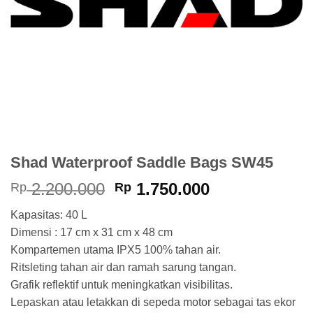
Shad Waterproof Saddle Bags SW45
Harga
Harga
2.200.000
1.750.000
Rp
Rp
aslinya
saat
Kapasitas: 40 L
adalah:
ini
Dimensi : 17 cm x 31 cm x 48 cm
Rp 2.200.000.
adalah:
Kompartemen utama IPX5 100% tahan air.
Rp 1.750.000
Ritsleting tahan air dan ramah sarung tangan.
Grafik reflektif untuk meningkatkan visibilitas.
Lepaskan atau letakkan di sepeda motor sebagai tas ekor