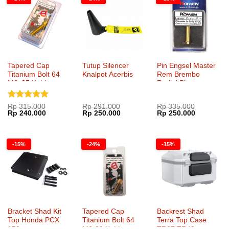
Tapered Cap
Tutup Silencer
Pin Engsel Master
Titanium Bolt 64
Knalpot Acerbis
Rem Brembo
M6x25 Kohken
Radial Pivot
KOK-1051xx
Kohken KOK-2030
Dinilai
5
Rp
315.000
Rp
291.000
Rp
335.000
Harga
Harga
Harga
Harga
Harga
Harga
Rp
240.000
Rp
250.000
Rp
250.000
dari 5
aslinya
saat
aslinya
saat
aslinya
saat
adalah:
ini
adalah:
ini
adalah:
ini
Rp 315.000.
adalah:
Rp 291.000.
adalah:
Rp 335.000.
adalah:
Rp 240.000.
Rp 250.000.
Rp 250.00
-15%
-24%
-15%
Bracket Shad Kit
Tapered Cap
Backrest Shad
Top Honda PCX
Titanium Bolt 64
Terra Top Case
150
M6-20 Kohken
TR37 TR48