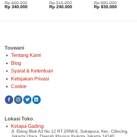
Rp
400.000
Rp
315.000
Rp
980.000
KOK-1050
Harga
Harga
Harga
Harga
Harga
Harga
Rp
340.000
Rp
240.000
Rp
830.000
aslinya
saat
aslinya
saat
aslinya
saat
adalah:
ini
adalah:
ini
adalah:
ini
Rp 400.000.
adalah:
Rp 315.000.
adalah:
Rp 980.000.
adalah:
Rp 340.000.
Rp 240.000.
Rp 830.00
Touwani
Tentang Kami
Blog
Syarat & Ketentuan
Kebijakan Privasi
Cookie
Lokasi Toko
Kelapa Gading
Jl. Elang Blok A3 No.12 RT.2/RW.6, Sukapura, Kec. Cilincing,
Jakarta Utara, Daerah Khusus Ibukota Jakarta 14140