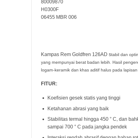
80009870
H0300F
06455 MBR 006
Kampas Rem Goldfren 126AD s
tabil dan opt
yang mempunyai berat badan lebih. Hasil peng
logam-keramik dan khas aditif halus pada lapisan
FITUR:
Koefisien gesek statis yang tinggi
Ketahanan abrasi yang baik
Stabilitas termal hingga 450 ° C, dan ba
sampai 700 ° C pada jangka pendek
Interaksi rendah abrasif dengan bahan ro