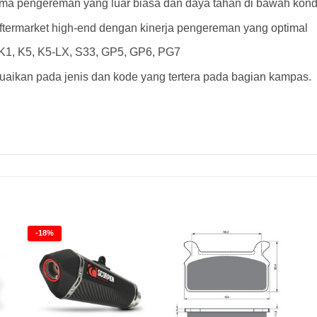
a pengereman yang luar biasa dan daya tahan di bawah kondi
aftermarket high-end dengan kinerja pengereman yang optimal
, K1, K5, K5-LX, S33, GP5, GP6, PG7
aikan pada jenis dan kode yang tertera pada bagian kampas
.
AD Kampas Rem Goldfren 126AD Kampas Rem Goldfren 126AD Kampas Rem Goldfren 126AD Kampas Rem Goldfren 126AD
-18%