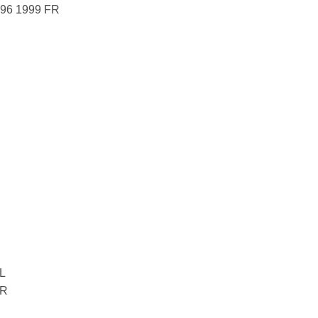
96 1999 FR
FL
FR