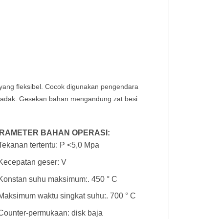
a yang fleksibel. Cocok digunakan pengendara
ndadak. Gesekan bahan mengandung zat besi
RAMETER BAHAN OPERASI:
Tekanan tertentu: P <5,0 Mpa
Kecepatan geser: V
Konstan suhu maksimum:. 450 ° C
Maksimum waktu singkat suhu:. 700 ° C
Counter-permukaan: disk baja