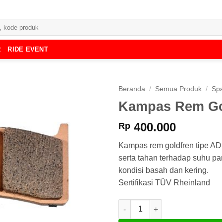
R
RIDE EVENT
Beranda
/
Semua Produk
/
Spa
Kampas Rem Go
400.000
Rp
Kampas rem goldfren tipe A
serta tahan terhadap suhu p
kondisi basah dan kering.
Sertifikasi TÜV Rheinland
Kuantitas Kampas Rem Goldfr