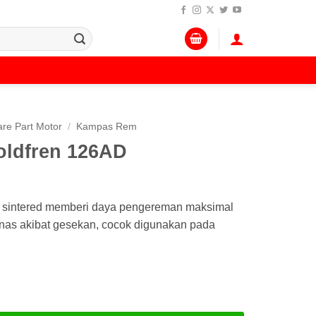
re Part Motor
/
Kampas Rem
ldfren 126AD
D sintered memberi daya pengereman maksimal
anas akibat gesekan, cocok digunakan pada
en 126AD