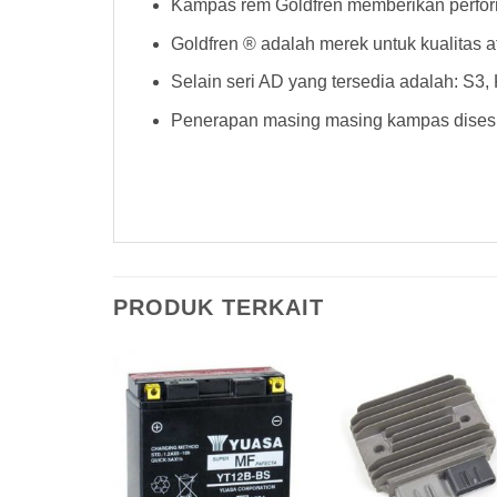
Kampas rem Goldfren memberikan perform
Goldfren ® adalah merek untuk kualitas 
Selain seri AD yang tersedia adalah: S3
Penerapan masing masing kampas disesu
Kampas Rem Goldfren 126AD Kampas Rem Goldfren 126AD Kampas Rem Goldfren 126AD Kampas Rem Goldfren 126
PRODUK TERKAIT