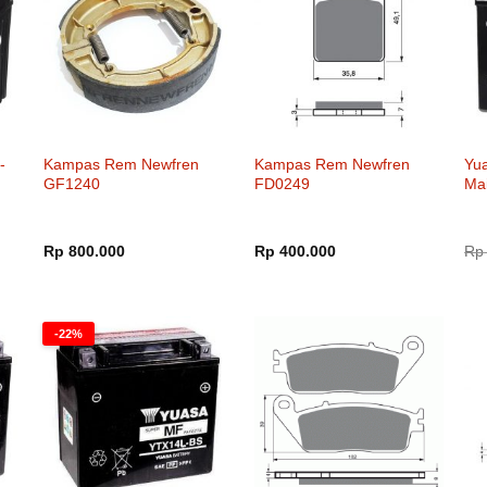
-
Kampas Rem Newfren
Kampas Rem Newfren
Yu
GF1240
FD0249
Ma
Rp
800.000
Rp
400.000
Rp
000.
-22%