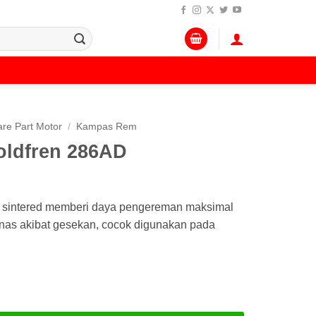
re Part Motor
/
Kampas Rem
ldfren 286AD
D sintered memberi daya pengereman maksimal
anas akibat gesekan, cocok digunakan pada
en 286AD