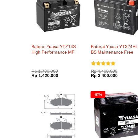
Baterai Yuasa YTZ14S
Baterai Yuasa YTX24HL
High Performance MF
BS Maintenance Free
Dinilai
5
Rp
1.730.000
Rp
4.400.000
Harga
Harga
Harga
Harga
Rp
1.420.000
dari 5
Rp
3.400.000
aslinya
saat
aslinya
saat
adalah:
ini
adalah:
ini
Rp 1.730.000.
adalah:
Rp 4.400.000.
adalah:
Rp 1.420.000.
Rp 3.400.
-57%