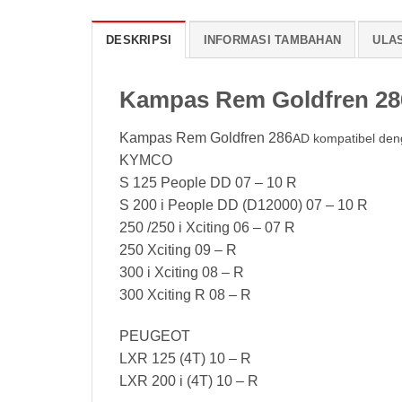
DESKRIPSI
INFORMASI TAMBAHAN
ULAS
Kampas Rem Goldfren 2
Kampas Rem Goldfren 286
AD kompatibel den
KYMCO
S 125 People DD 07 – 10 R
S 200 i People DD (D12000) 07 – 10 R
250 /250 i Xciting 06 – 07 R
250 Xciting 09 – R
300 i Xciting 08 – R
300 Xciting R 08 – R
PEUGEOT
LXR 125 (4T) 10 – R
LXR 200 i (4T) 10 – R