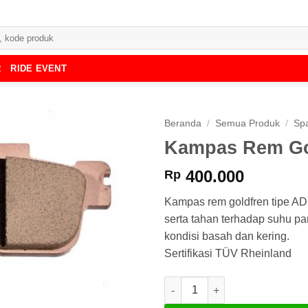
R
RIDE EVENT
Beranda
/
Semua Produk
/
Spa
Kampas Rem Go
400.000
Rp
Kampas rem goldfren tipe A
serta tahan terhadap suhu p
kondisi basah dan kering.
Sertifikasi TÜV Rheinland
Kuantitas Kampas Rem Goldfr