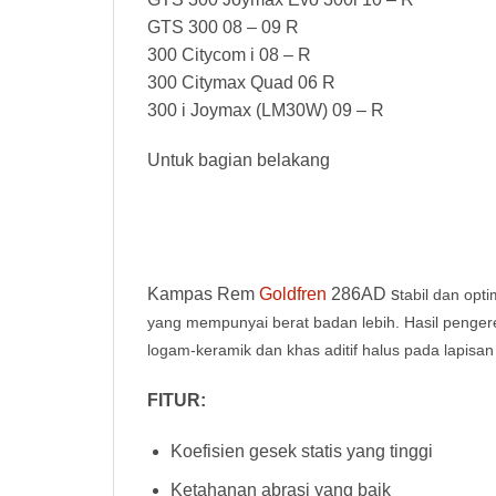
GTS 300 08 – 09 R
300 Citycom i 08 – R
300 Citymax Quad 06 R
300 i Joymax (LM30W) 09 – R
Untuk bagian belakang
Kampas Rem
Goldfren
286AD s
tabil dan opt
yang mempunyai berat badan lebih. Hasil peng
logam-keramik dan khas aditif halus pada lapisan
FITUR:
Koefisien gesek statis yang tinggi
Ketahanan abrasi yang baik