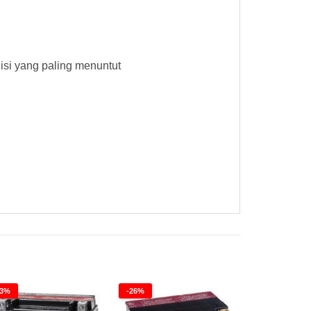
si yang paling menuntut
23%
-26%