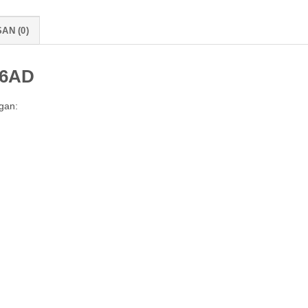
AN (0)
86AD
gan: