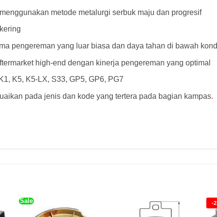
, menggunakan metode metalurgi serbuk maju dan progresif
kering
a pengereman yang luar biasa dan daya tahan di bawah kondi
aftermarket high-end dengan kinerja pengereman yang optimal
, K1, K5, K5-LX, S33, GP5, GP6, PG7
aikan pada jenis dan kode yang tertera pada bagian kampas
.
AD Kampas Rem Goldfren 286AD Kampas Rem Goldfren 286AD Kampas Rem Goldfren 286AD Kampas Rem Goldfren 286AD
Sale
-