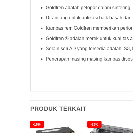
Goldfren adalah pelopor dalam sintering
Dirancang untuk aplikasi baik basah dan 
Kampas rem Goldfren memberikan perform
Goldfren ® adalah merek untuk kualitas 
Selain seri AD yang tersedia adalah: S3
Penerapan masing masing kampas disesu
Kampas Rem Goldfren 286AD Kampas Rem Goldfren 286AD Kampas Rem Goldfren 286AD Kampas Rem Goldfren 286
PRODUK TERKAIT
-18%
-23%