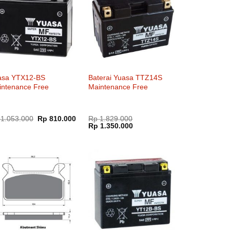
asa YTX12-BS
Baterai Yuasa TTZ14S
intenance Free
Maintenance Free
Harga
Harga
1.053.000
Rp
810.000
Rp
1.829.000
aslinya
saat
Harga
Harga
Rp
1.350.000
adalah:
ini
aslinya
saat
Rp 1.053.000.
adalah:
adalah:
ini
Rp 810.000.
Rp 1.829.000.
adalah:
Rp 1.350.000.