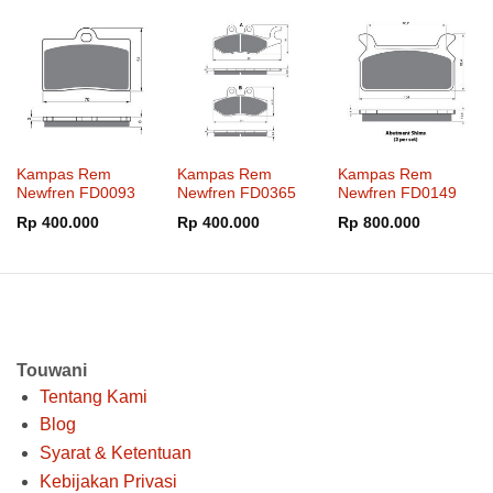
Rp 2.322.000.
adalah:
Rp 1.053.000.
adalah:
Rp 799.000.
adalah:
Rp 1.800.000.
Rp 810.000.
Rp 580.00
Kampas Rem
Kampas Rem
Kampas Rem
Newfren FD0093
Newfren FD0365
Newfren FD0149
Rp
400.000
Rp
400.000
Rp
800.000
Touwani
Tentang Kami
Blog
Syarat & Ketentuan
Kebijakan Privasi