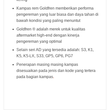
Kampas rem Goldfren memberikan performa
pengereman yang luar biasa dan daya tahan di
bawah kondisi yang paling menuntut
Goldfren ® adalah merek untuk kualitas
aftermarket high-end dengan kinerja
pengereman yang optimal
Selain seri AD yang tersedia adalah: S3, K1,
K5, K5-LX, S33, GP5, GP6, PG7
Penerapan masing masing kampas
disesuaikan pada jenis dan kode yang tertera
pada bagian kampas
.
Kampas Rem Goldfren 352AD Kampas Rem Goldfren 352AD Kampas Rem Goldfren 352AD Kampas Rem Goldfren 352AD Kampas Rem
Goldfren 352AD Kampas Rem Goldfren 352AD Kampas Rem Goldfren 352AD Kampas Rem Goldfren 352AD