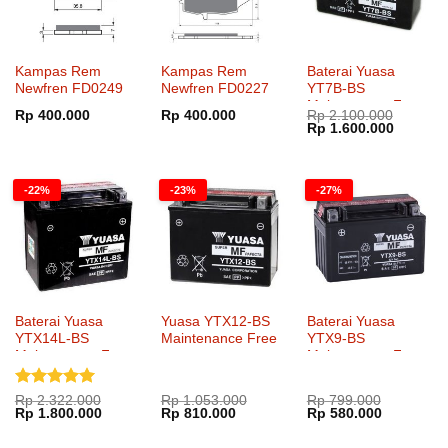
Kampas Rem
Kampas Rem
Baterai Yuasa
Newfren FD0249
Newfren FD0227
YT7B-BS
Maintenance Free
Rp
400.000
Rp
400.000
Rp
2.100.000
Harga
Harga
Rp
1.600.000
aslinya
saat
adalah:
ini
Rp 2.100.000.
adalah:
Rp 1.60
-22%
-23%
-27%
Baterai Yuasa
Yuasa YTX12-BS
Baterai Yuasa
YTX14L-BS
Maintenance Free
YTX9-BS
Maintenance Free
Maintenance Free
Dinilai
5
Rp
2.322.000
Rp
1.053.000
Rp
799.000
Harga
Harga
Harga
Harga
Harga
Harga
Rp
1.800.000
Rp
810.000
Rp
580.000
dari 5
aslinya
saat
aslinya
saat
aslinya
saat
adalah:
ini
adalah:
ini
adalah:
ini