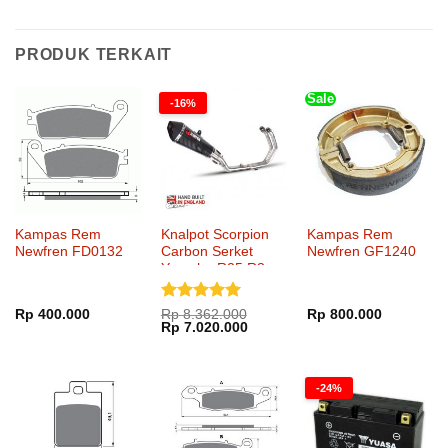
PRODUK TERKAIT
Sale
-16%
Kampas Rem
Knalpot Scorpion
Kampas Rem
Newfren FD0132
Carbon Serket
Newfren GF1240
Yamaha R25 R3
Full System
Dinilai
5
Rp
400.000
Rp
8.362.000
Rp
800.000
Harga
Harga
Rp
7.020.000
dari 5
aslinya
saat
adalah:
ini
Rp 8.362.000.
adalah:
Rp 7.020.000.
-24%