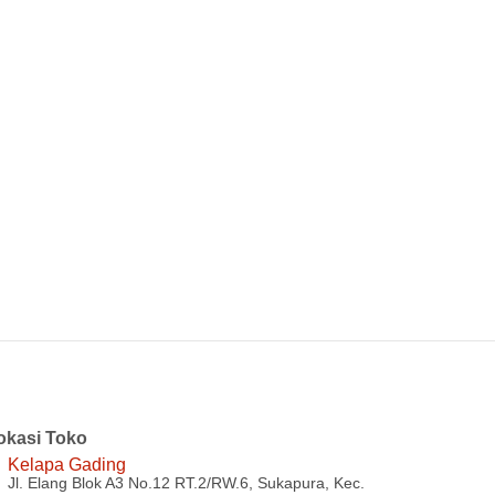
Rp 4.300.000.
Rp 3.000.000.
00.
okasi Toko
Kelapa Gading
Jl. Elang Blok A3 No.12 RT.2/RW.6, Sukapura, Kec.