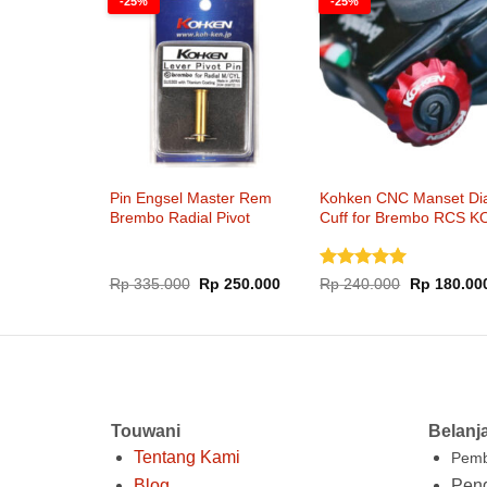
-25%
-25%
Pin Engsel Master Rem
Kohken CNC Manset Dia
Brembo Radial Pivot
Cuff for Brembo RCS K
Kohken KOK-2030
2073
Dinilai
5
Harga
Harga
Harga
Rp
335.000
Rp
250.000
Rp
240.000
Rp
180.00
aslinya
saat
aslinya
dari 5
adalah:
ini
adalah:
Rp 335.000.
adalah:
Rp 240.000
Rp 250.000.
Touwani
Belanj
Tentang Kami
Pemb
Blog
Peng