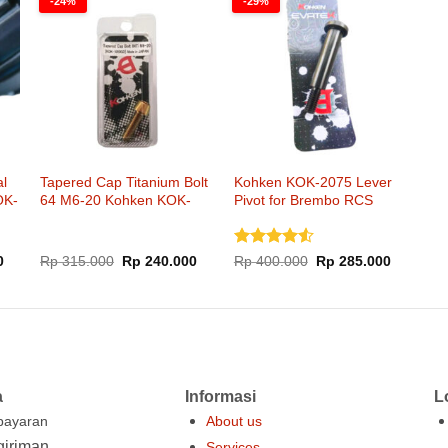
-24%
-29%
Rp 3.000.000.
l
Tapered Cap Titanium Bolt
Kohken KOK-2075 Lever
OK-
64 M6-20 Kohken KOK-
Pivot for Brembo RCS
1050
Corsa Corta Master
Cylinder
Dinilai
4.5
Harga
Harga
Harga
Harga
Harga
0
Rp
315.000
Rp
240.000
Rp
400.000
Rp
285.000
saat
aslinya
saat
aslinya
saat
dari 5
ini
adalah:
ini
adalah:
ini
.
adalah:
Rp 315.000.
adalah:
Rp 400.000.
adalah:
Rp 180.000.
Rp 240.000.
Rp 285.0
a
Informasi
L
ayaran
About us
iriman
Services