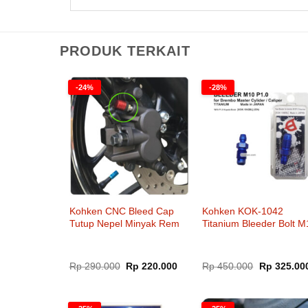
PRODUK TERKAIT
-24%
-28%
Kohken CNC Bleed Cap
Kohken KOK-1042
Tutup Nepel Minyak Rem
Titanium Bleeder Bolt M
KOK-1029
P1.0 Round Head for
Brembo
Harga
Harga
Harga
Rp
290.000
Rp
220.000
Rp
450.000
Rp
325.00
aslinya
saat
aslinya
adalah:
ini
adalah:
Rp 290.000.
adalah:
Rp 450.000
Rp 220.000.