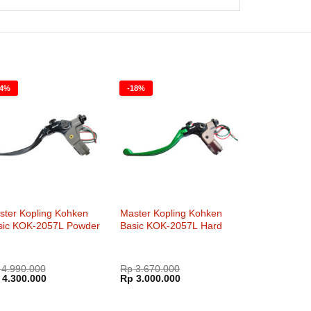
14%
-18%
ster Kopling Kohken
Master Kopling Kohken
sic KOK-2057L Powder
Basic KOK-2057L Hard
t Original Jepang
Anodized
4.990.000
Rp
3.670.000
rga
Harga
Harga
Harga
4.300.000
Rp
3.000.000
inya
saat
aslinya
saat
lah:
ini
adalah:
ini
00.
4.990.000.
adalah:
Rp 3.670.000.
adalah: