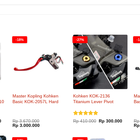
-18%
-27%
-
Master Kopling Kohken
Kohken KOK-2136
Ma
10
Basic KOK-2057L Hard
Titanium Lever Pivot
Ba
Anodized Original Jepang
Brembo RCS Corsa Corta
Coa
Original Jepang
Dinilai
5
Harga
Harga
Harga
0
Rp
3.670.000
Rp
410.000
Rp
300.000
Rp
saat
Harga
Harga
aslinya
saat
Ha
Rp
3.000.000
dari 5
Rp
ini
aslinya
saat
adalah:
ini
asl
.
adalah:
adalah:
ini
Rp 410.000.
adalah:
ada
Rp 325.000.
Rp 3.670.000.
adalah:
Rp 300.0
Rp 