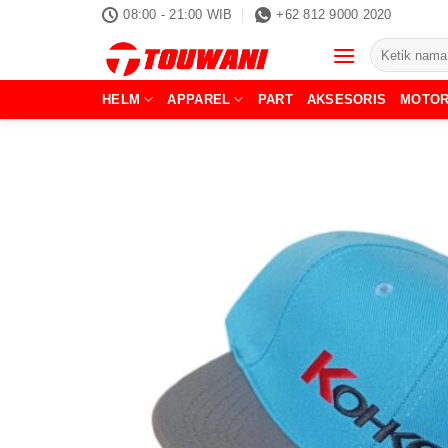
Skip
08:00 - 21:00 WIB
+62 812 9000 2020
to
Pencarian
content
untuk:
HELM
APPAREL
PART
AKSESORIS
MOTO