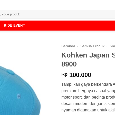
R
RIDE EVENT
Beranda
/
Semua Produk
/
Sn
Kohken Japan 
8900
100.000
Rp
Tampilkan gaya berkendara 
premium bergaya casual yang
motor sport, dan pecinta pro
desain modern dengan sistem
nyaman digunakan untuk aktiv