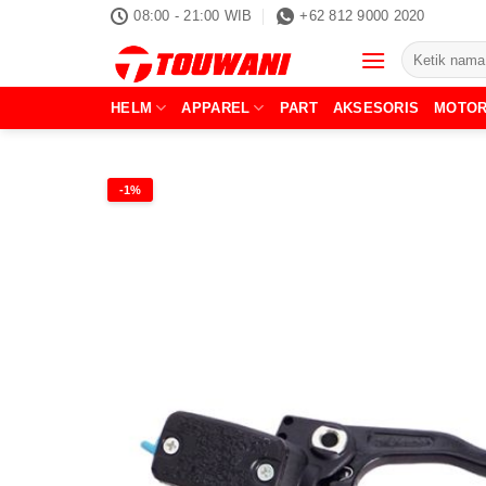
Skip
08:00 - 21:00 WIB
+62 812 9000 2020
to
Pencarian
content
untuk:
HELM
APPAREL
PART
AKSESORIS
MOTO
-1%