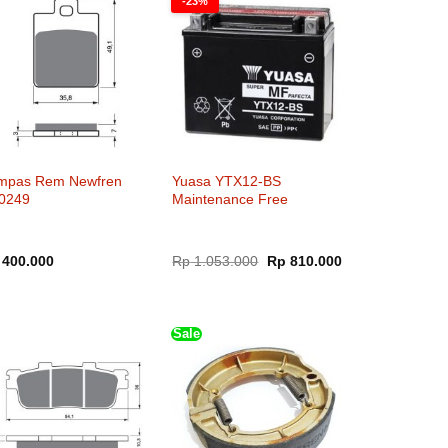
-23%
mpas Rem Newfren
Yuasa YTX12-BS
0249
Maintenance Free
Harga
Harga
400.000
Rp
1.053.000
Rp
810.000
aslinya
saat
adalah:
ini
Rp 1.053.000.
adalah:
Rp 810.000.
Sale