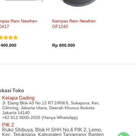
mpas Rem Newfren
Kampas Rem Newfren
0417
GF1240
nilai
5
400.000
Rp
800.000
i 5
okasi Toko
Kelapa Gading
Jl. Elang Blok A3 No.12 RT.2/RW.6, Sukapura, Kec.
Cilincing, Jakarta Utara, Daerah Khusus Ibukota
Jakarta 14140
+62 812-9000-2020 (Hanya WhatsApp)
PIK 2
Ruko Shibuya, Blok H SHH No.6 PIK 2, Lemo,
Kec. Teluknaga, Kabupaten Tangerang, Banten