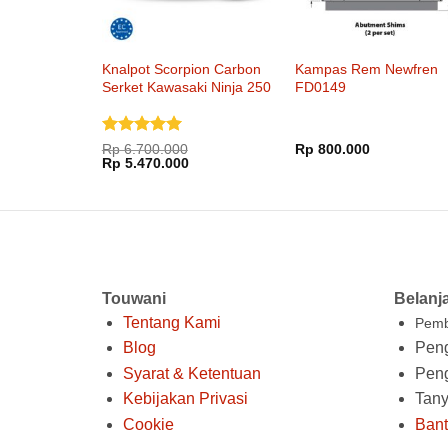
Knalpot Scorpion Carbon
Kampas Rem Newfren
Serket Kawasaki Ninja 250
FD0149
SlipOn
Dinilai
5
Rp
6.700.000
Rp
800.000
Harga
Harga
dari 5
Rp
5.470.000
aslinya
saat
adalah:
ini
Rp 6.700.000.
adalah:
Rp 5.470.000.
Touwani
Belanj
Tentang Kami
Pemb
Blog
Peng
Syarat & Ketentuan
Pen
Kebijakan Privasi
Tan
Cookie
Ban