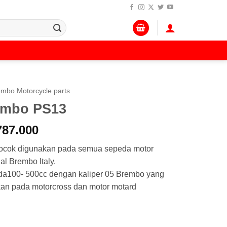
embo Motorcycle parts
embo PS13
a
Harga
787.000
ya
saat
ocok digunakan pada semua sepeda motor
h:
ini
al Brembo Italy.
805.000.
adalah:
da100- 500cc dengan kaliper 05 Brembo yang
Rp 1.787.000.
akan pada motorcross dan motor motard