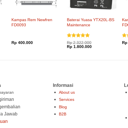
Kampas Rem Newfren
Baterai Yuasa YTX20L-BS
Ka
FD0093
Maintenance
FD
Dinilai
5
Di
Rp
400.000
Rp
2.322.000
Rp
Harga
Harga
dari 5
Rp
1.800.000
dar
aslinya
saat
adalah:
ini
Rp 2.322.000.
adalah:
Rp 1.800.000.
a
Informasi
L
ayaran
About us
iriman
Services
gembalian
Blog
ya Jawab
B2B
tuan