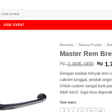
R
RIDE EVENT
Beranda
/
Semua Produk
/
Br
Master Rem Br
Harg
1.805.000
1.
Rp
Rp
aslin
Dengan waduk minyak rem c
adala
cakram tunggal, produk origin
Rp 1.
Untuk custom sangat baik pa
lebih kecil. Juga bisa digun
Stok habis