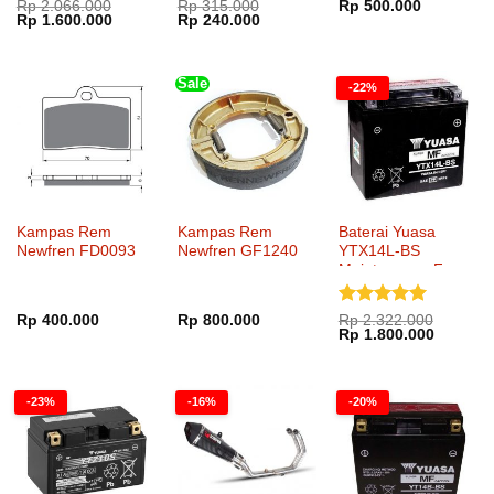
Dinilai
5
Dinilai
5
Rp
2.066.000
Rp
315.000
Rp
500.000
Harga
Harga
Harga
Harga
Rp
1.600.000
Rp
240.000
dari 5
dari 5
aslinya
saat
aslinya
saat
adalah:
ini
adalah:
ini
Rp 2.066.000.
adalah:
Rp 315.000.
adalah:
Rp 1.600.000.
Rp 240.000.
Sale
-22%
Kampas Rem
Kampas Rem
Baterai Yuasa
Newfren FD0093
Newfren GF1240
YTX14L-BS
Maintenance Free
Dinilai
5
Rp
400.000
Rp
800.000
Rp
2.322.000
Harga
Harga
Rp
1.800.000
dari 5
aslinya
saat
adalah:
ini
Rp 2.322.000.
adalah:
Rp 1.80
-23%
-16%
-20%