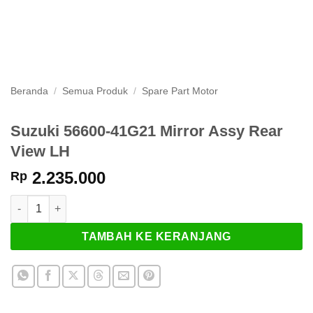
Beranda
/
Semua Produk
/
Spare Part Motor
Suzuki 56600-41G21 Mirror Assy Rear
View LH
2.235.000
Rp
Kuantitas Suzuki 56600-41G21 Mirror Assy Rear View LH
TAMBAH KE KERANJANG