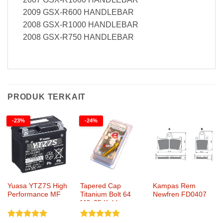
2009 GSX-R600 HANDLEBAR
2008 GSX-R1000 HANDLEBAR
2008 GSX-R750 HANDLEBAR
PRODUK TERKAIT
-23%
-24%
Yuasa YTZ7S High
Tapered Cap
Kampas Rem
Performance MF
Titanium Bolt 64
Newfren FD0407
M6x25 Kohken
KOK-1051xx