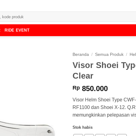
R
RIDE EVENT
Beranda
/
Semua Produk
/
He
Visor Shoei Ty
Clear
850.000
Rp
Visor Helm Shoei Type CWF-
RF1100 dan Shoei X-12. Q.R.S
memungkinkan pelepasan vis
Stok habis