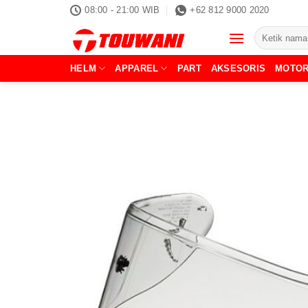
Skip
08:00 - 21:00 WIB
+62 812 9000 2020
to
Pencarian
content
untuk:
HELM
APPAREL
PART
AKSESORIS
MOTO