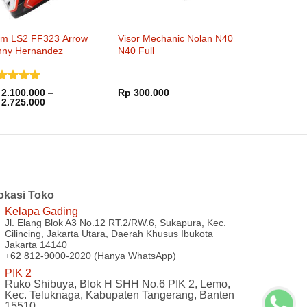
lm LS2 FF323 Arrow
Visor Mechanic Nolan N40
nny Hernandez
N40 Full
nilai
5
2.100.000
–
Rp
300.000
Rentang
i 5
2.725.000
harga:
Rp 2.100.000
hingga
Rp 2.725.000
okasi Toko
Kelapa Gading
Jl. Elang Blok A3 No.12 RT.2/RW.6, Sukapura, Kec.
Cilincing, Jakarta Utara, Daerah Khusus Ibukota
Jakarta 14140
+62 812-9000-2020 (Hanya WhatsApp)
PIK 2
Ruko Shibuya, Blok H SHH No.6 PIK 2, Lemo,
Kec. Teluknaga, Kabupaten Tangerang, Banten
15510