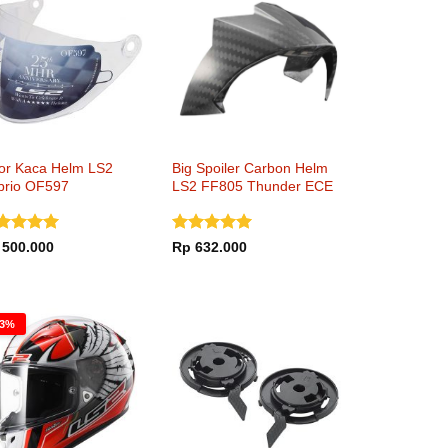
sor Kaca Helm LS2
Big Spoiler Carbon Helm
brio OF597
LS2 FF805 Thunder ECE
nilai
5
Dinilai
5
500.000
Rp
632.000
i 5
dari 5
23%