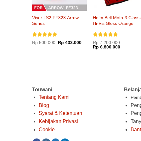
Visor LS2 FF323 Arrow
Helm Bell Moto-3 Classi
Series
Hi-Vis Gloss Orange
Dinilai
5
Dinilai
5
Harga
Harga
Rp
500.000
Rp
433.000
Rp
7.200.000
aslinya
saat
Harga
Harga
dari 5
dari 5
Rp
6.800.000
adalah:
ini
aslinya
saat
Rp 500.000.
adalah:
adalah:
ini
Rp 433.000.
Rp 7.200.000.
adalah:
Rp 6.800.
Touwani
Belanj
Tentang Kami
Pemb
Blog
Peng
Syarat & Ketentuan
Pen
Kebijakan Privasi
Tan
Cookie
Ban