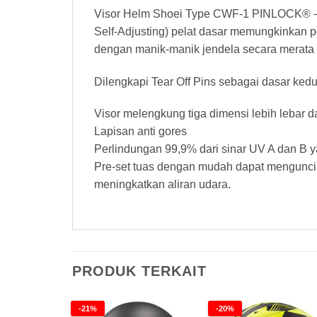
Visor Helm Shoei Type CWF-1 PINLOCK® – C
Self-Adjusting) pelat dasar memungkinkan 
dengan manik-manik jendela secara merata 
Dilengkapi Tear Off Pins sebagai dasar kedud
Visor melengkung tiga dimensi lebih lebar d
Lapisan anti gores
Perlindungan 99,9% dari sinar UV A dan B 
Pre-set tuas dengan mudah dapat mengunci vi
meningkatkan aliran udara.
PRODUK TERKAIT
-21%
-20%