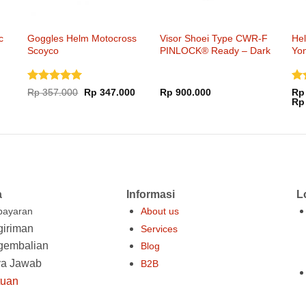
c
Goggles Helm Motocross
Visor Shoei Type CWR-F
He
Scoyco
PINLOCK® Ready – Dark
Yo
Smoke
Dinilai
5
Di
Harga
Harga
Rp
357.000
Rp
347.000
Rp
900.000
Rp
aslinya
saat
dari 5
dar
Rp
adalah:
ini
Rp 357.000.
adalah:
Rp 347.000.
000.
a
Informasi
L
ayaran
About us
iriman
Services
gembalian
Blog
ya Jawab
B2B
tuan