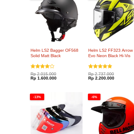
Helm LS2 Bagger OF568
Helm LS2 FF323 Arrow
Solid Matt Black
Evo Neon Black Hi-Vis
Yellow
Dinilai
4
Dinilai
5
Rp
2.015.000
Rp
2.737.000
Harga
Harga
Harga
Harga
dari 5
Rp
1.600.000
dari 5
Rp
2.200.000
aslinya
saat
aslinya
saat
adalah:
ini
adalah:
ini
Rp 2.015.000.
adalah:
Rp 2.737.000.
adalah:
Rp 1.600.000.
Rp 2.200.
-13%
-6%