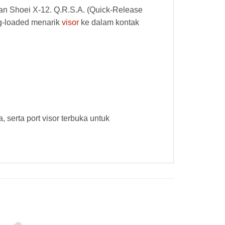
n Shoei X-12. Q.R.S.A. (Quick-Release
ng-loaded menarik
visor
ke dalam kontak
serta port visor terbuka untuk