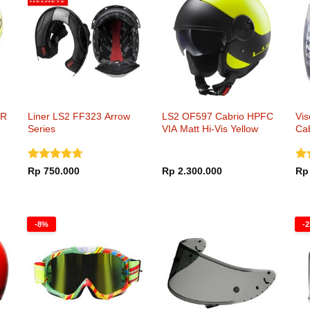
 R
Liner LS2 FF323 Arrow
LS2 OF597 Cabrio HPFC
Vi
Series
VIA Matt Hi-Vis Yellow
Ca
Dinilai
Di
Rp
750.000
Rp
2.300.000
Rp
4.65
dari
dar
5
000.
-8%
-