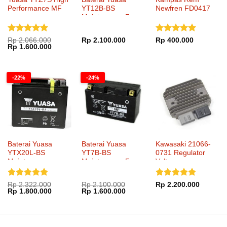
Performance MF
YT12B-BS
Newfren FD0417
Maintenance Free
Dinilai
5
Dinilai
5
Rp
2.066.000
Rp
2.100.000
Rp
400.000
Harga
Harga
Rp
1.600.000
dari 5
dari 5
aslinya
saat
adalah:
ini
Rp 2.066.000.
adalah:
Rp 1.600.000.
-22%
-24%
Baterai Yuasa
Baterai Yuasa
Kawasaki 21066-
YTX20L-BS
YT7B-BS
0731 Regulator
Maintenance
Maintenance Free
Voltage
Dinilai
5
Dinilai
5
Rp
2.322.000
Rp
2.100.000
Rp
2.200.000
Harga
Harga
Harga
Harga
Rp
1.800.000
Rp
1.600.000
dari 5
dari 5
aslinya
saat
aslinya
saat
adalah:
ini
adalah:
ini
Rp 2.322.000.
adalah:
Rp 2.100.000.
adalah:
Rp 1.800.000.
Rp 1.600.000.