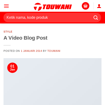
Skip
to
content
Pencarian
untuk:
STYLE
A Video Blog Post
POSTED ON
1 JANUARI 2014
BY
TOUWANI
01
Jan