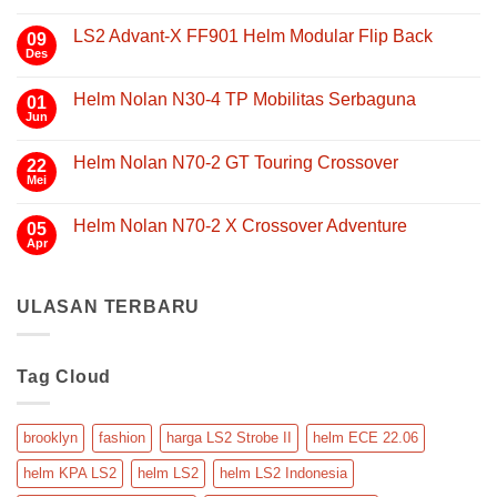
LS2
Strobe
LS2 Advant-X FF901 Helm Modular Flip Back
09
II
Des
Tak
FF908:
ada
Helm
komentar
Helm Nolan N30-4 TP Mobilitas Serbaguna
01
pada
Modular
LS2
Jun
Tak
ECE
Advant-
ada
22.06
X
komentar
FF901
Helm Nolan N70-2 GT Touring Crossover
yang
22
pada
Helm
Helm
Mei
Nyaman,
Tak
Modular
Nolan
Aman,
ada
Flip
N30-
komentar
Back
dan
4
Helm Nolan N70-2 X Crossover Adventure
05
pada
TP
Praktis
Helm
Apr
Tak
Mobilitas
untuk
Nolan
ada
Serbaguna
N70-
Touring
komentar
2
pada
GT
ULASAN TERBARU
Helm
Touring
Nolan
Crossover
N70-
2
X
Tag Cloud
Crossover
Adventure
brooklyn
fashion
harga LS2 Strobe II
helm ECE 22.06
helm KPA LS2
helm LS2
helm LS2 Indonesia