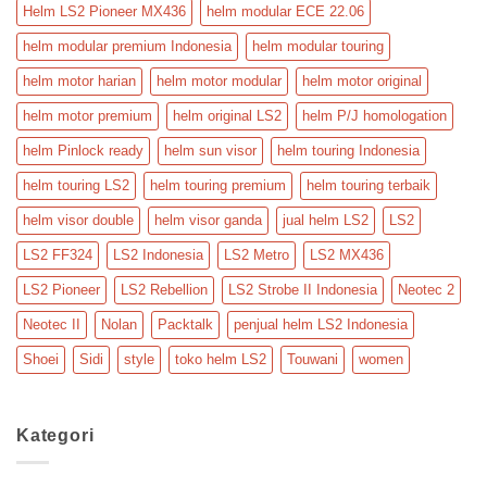
Helm LS2 Pioneer MX436
helm modular ECE 22.06
helm modular premium Indonesia
helm modular touring
helm motor harian
helm motor modular
helm motor original
helm motor premium
helm original LS2
helm P/J homologation
helm Pinlock ready
helm sun visor
helm touring Indonesia
helm touring LS2
helm touring premium
helm touring terbaik
helm visor double
helm visor ganda
jual helm LS2
LS2
LS2 FF324
LS2 Indonesia
LS2 Metro
LS2 MX436
LS2 Pioneer
LS2 Rebellion
LS2 Strobe II Indonesia
Neotec 2
Neotec II
Nolan
Packtalk
penjual helm LS2 Indonesia
Shoei
Sidi
style
toko helm LS2
Touwani
women
Kategori