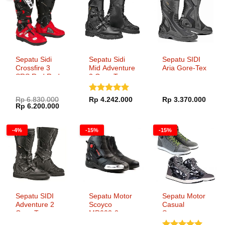
Sepatu Sidi
Sepatu Sidi
Sepatu SIDI
Crossfire 3
Mid Adventure
Aria Gore-Tex
SRS Red Red
2 Gore-Tex
Black
Dinilai
5
Rp
6.830.000
Rp
4.242.000
Rp
3.370.000
Harga
Harga
Rp
6.200.000
dari 5
aslinya
saat
adalah:
ini
Rp 6.830.000.
adalah:
-4%
-15%
-15%
Rp 6.200.000.
Sepatu SIDI
Sepatu Motor
Sepatu Motor
Adventure 2
Scoyco
Casual
Gore-Tex
MR002-2
Scoyco
MT016