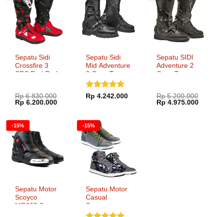
Sepatu Sidi
Sepatu Sidi
Sepatu SIDI
Crossfire 3
Mid Adventure
Adventure 2
SRS Red Red
2 Gore-Tex
Gore-Tex
Black
Dinilai
5
Rp
6.830.000
Rp
4.242.000
Rp
5.200.000
Harga
Harga
Harga
Harg
Rp
6.200.000
Rp
4.975.000
dari 5
aslinya
saat
aslinya
saat
adalah:
ini
adalah:
ini
Rp 6.830.000.
adalah:
Rp 5.200.000.
adala
-15%
-15%
Rp 6.200.000.
Rp 4.
Sepatu Motor
Sepatu Motor
Scoyco
Casual
MR002-2
Scoyco
MT016