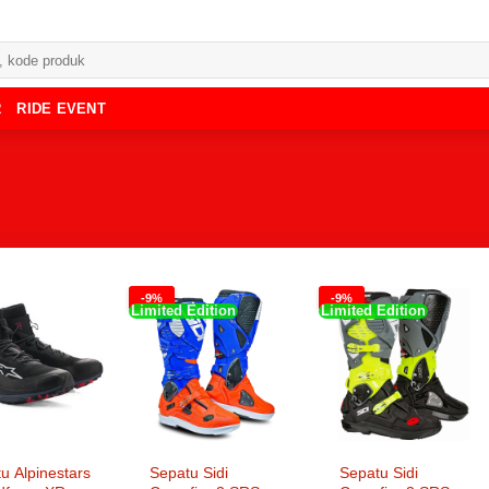
R
RIDE EVENT
-9%
-9%
Limited Edition
Limited Edition
u Alpinestars
Sepatu Sidi
Sepatu Sidi