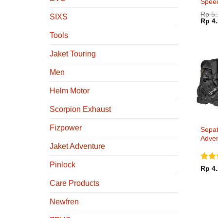
Spee
Rp
5.
SIXS
Harg
Rp
4.
aslin
adala
Tools
Rp 5.
Jaket Touring
Men
Helm Motor
Scorpion Exhaust
Fizpower
Sepat
Adven
Jaket Adventure
Tex
Pinlock
Dinil
Rp
4.
dari 
Care Products
Newfren