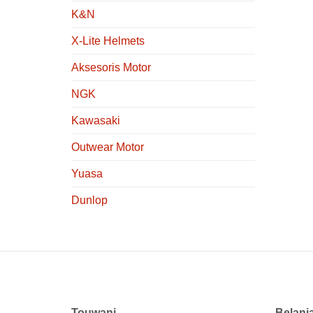
K&N
X-Lite Helmets
Aksesoris Motor
NGK
Kawasaki
Outwear Motor
Yuasa
Dunlop
Touwani
Belanj