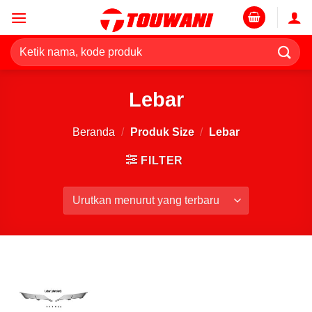
Skip
to
content
Pencarian
untuk:
Lebar
Beranda
/
Produk Size
/
Lebar
FILTER