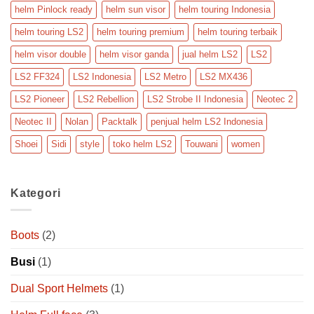
helm Pinlock ready
helm sun visor
helm touring Indonesia
helm touring LS2
helm touring premium
helm touring terbaik
helm visor double
helm visor ganda
jual helm LS2
LS2
LS2 FF324
LS2 Indonesia
LS2 Metro
LS2 MX436
LS2 Pioneer
LS2 Rebellion
LS2 Strobe II Indonesia
Neotec 2
Neotec II
Nolan
Packtalk
penjual helm LS2 Indonesia
Shoei
Sidi
style
toko helm LS2
Touwani
women
Kategori
Boots
(2)
Busi
(1)
Dual Sport Helmets
(1)