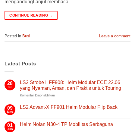
mengandungLanjut membaca
CONTINUE READING
→
Posted in
Busi
Leave a comment
Latest Posts
LS2 Strobe II FF908: Helm Modular ECE 22.06
28
Jul
yang Nyaman, Aman, dan Praktis untuk Touring
pada
Komentar Dinonaktifkan
LS2
Strobe
LS2 Advant-X FF901 Helm Modular Flip Back
09
II
Des
Tak
FF908:
ada
Helm
komentar
Helm Nolan N30-4 TP Mobilitas Serbaguna
01
pada
Modular
LS2
Jun
Tak
ECE
Advant-
ada