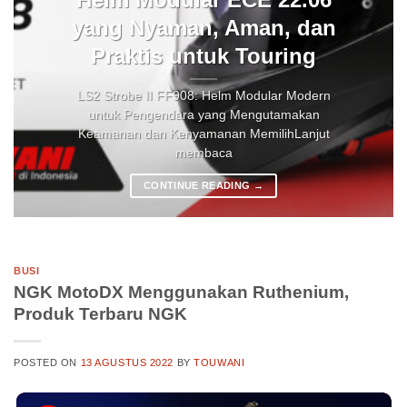
yang Nyaman, Aman, dan
Praktis untuk Touring
LS2 Strobe II FF908: Helm Modular Modern
untuk Pengendara yang Mengutamakan
Keamanan dan Kenyamanan MemilihLanjut
membaca
CONTINUE READING
→
BUSI
NGK MotoDX Menggunakan Ruthenium,
Produk Terbaru NGK
POSTED ON
13 AGUSTUS 2022
BY
TOUWANI