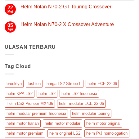
22.06
X
komentar
FF901
Helm Nolan N70-2 GT Touring Crossover
yang
22
pada
Helm
Helm
Mei
Nyaman,
Tak
Modular
Nolan
Aman,
ada
Flip
N30-
komentar
Back
dan
4
Helm Nolan N70-2 X Crossover Adventure
05
pada
TP
Praktis
Helm
Apr
Tak
Mobilitas
untuk
Nolan
ada
Serbaguna
N70-
Touring
komentar
2
pada
GT
ULASAN TERBARU
Helm
Touring
Nolan
Crossover
N70-
2
X
Tag Cloud
Crossover
Adventure
brooklyn
fashion
harga LS2 Strobe II
helm ECE 22.06
helm KPA LS2
helm LS2
helm LS2 Indonesia
Helm LS2 Pioneer MX436
helm modular ECE 22.06
helm modular premium Indonesia
helm modular touring
helm motor harian
helm motor modular
helm motor original
helm motor premium
helm original LS2
helm P/J homologation