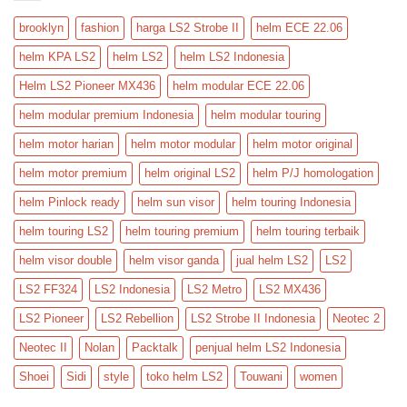
brooklyn
fashion
harga LS2 Strobe II
helm ECE 22.06
helm KPA LS2
helm LS2
helm LS2 Indonesia
Helm LS2 Pioneer MX436
helm modular ECE 22.06
helm modular premium Indonesia
helm modular touring
helm motor harian
helm motor modular
helm motor original
helm motor premium
helm original LS2
helm P/J homologation
helm Pinlock ready
helm sun visor
helm touring Indonesia
helm touring LS2
helm touring premium
helm touring terbaik
helm visor double
helm visor ganda
jual helm LS2
LS2
LS2 FF324
LS2 Indonesia
LS2 Metro
LS2 MX436
LS2 Pioneer
LS2 Rebellion
LS2 Strobe II Indonesia
Neotec 2
Neotec II
Nolan
Packtalk
penjual helm LS2 Indonesia
Shoei
Sidi
style
toko helm LS2
Touwani
women