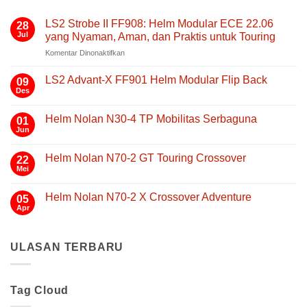
LS2 Strobe II FF908: Helm Modular ECE 22.06
28
Jul
yang Nyaman, Aman, dan Praktis untuk Touring
pada
Komentar Dinonaktifkan
LS2
Strobe
LS2 Advant-X FF901 Helm Modular Flip Back
09
II
Des
Tak
FF908:
ada
Helm
komentar
Helm Nolan N30-4 TP Mobilitas Serbaguna
01
pada
Modular
LS2
Jun
Tak
ECE
Advant-
ada
22.06
X
komentar
FF901
Helm Nolan N70-2 GT Touring Crossover
yang
22
pada
Helm
Helm
Mei
Nyaman,
Tak
Modular
Nolan
Aman,
ada
Flip
N30-
komentar
Back
dan
4
Helm Nolan N70-2 X Crossover Adventure
05
pada
TP
Praktis
Helm
Apr
Tak
Mobilitas
untuk
Nolan
ada
Serbaguna
N70-
Touring
komentar
2
pada
GT
ULASAN TERBARU
Helm
Touring
Nolan
Crossover
N70-
2
X
Tag Cloud
Crossover
Adventure