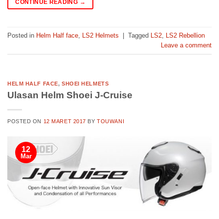
CONTINUE READING
→
Posted in
Helm Half face
,
LS2 Helmets
|
Tagged
LS2
,
LS2 Rebellion
Leave a comment
HELM HALF FACE
,
SHOEI HELMETS
Ulasan Helm Shoei J-Cruise
POSTED ON
12 MARET 2017
BY
TOUWANI
12
Mar