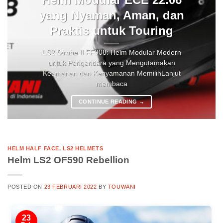
yang Nyaman, Aman, dan
Praktis untuk Touring
LS2 Strobe II FF908: Helm Modular Modern
untuk Pengendara yang Mengutamakan
Keamanan dan Kenyamanan MemilihLanjut
membaca
CONTINUE READING
→
HELM HALF FACE
,
LS2 HELMETS
Helm LS2 OF590 Rebellion
POSTED ON
23 FEBRUARI 2022
BY
TOUWANI
23