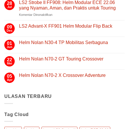
LS2 Strobe II FF908: Helm Modular ECE 22.06
28
Jul
yang Nyaman, Aman, dan Praktis untuk Touring
pada
Komentar Dinonaktifkan
LS2
Strobe
LS2 Advant-X FF901 Helm Modular Flip Back
09
II
Des
Tak
FF908:
ada
Helm
komentar
Helm Nolan N30-4 TP Mobilitas Serbaguna
01
pada
Modular
LS2
Jun
Tak
ECE
Advant-
ada
22.06
X
komentar
FF901
Helm Nolan N70-2 GT Touring Crossover
yang
22
pada
Helm
Helm
Mei
Nyaman,
Tak
Modular
Nolan
Aman,
ada
Flip
N30-
komentar
Back
dan
4
Helm Nolan N70-2 X Crossover Adventure
05
pada
TP
Praktis
Helm
Apr
Tak
Mobilitas
untuk
Nolan
ada
Serbaguna
N70-
Touring
komentar
2
pada
GT
ULASAN TERBARU
Helm
Touring
Nolan
Crossover
N70-
2
X
Tag Cloud
Crossover
Adventure