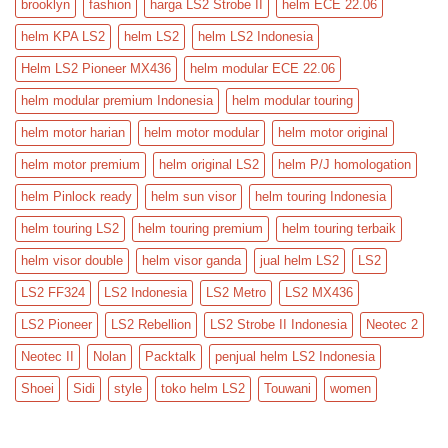
brooklyn
fashion
harga LS2 Strobe II
helm ECE 22.06
helm KPA LS2
helm LS2
helm LS2 Indonesia
Helm LS2 Pioneer MX436
helm modular ECE 22.06
helm modular premium Indonesia
helm modular touring
helm motor harian
helm motor modular
helm motor original
helm motor premium
helm original LS2
helm P/J homologation
helm Pinlock ready
helm sun visor
helm touring Indonesia
helm touring LS2
helm touring premium
helm touring terbaik
helm visor double
helm visor ganda
jual helm LS2
LS2
LS2 FF324
LS2 Indonesia
LS2 Metro
LS2 MX436
LS2 Pioneer
LS2 Rebellion
LS2 Strobe II Indonesia
Neotec 2
Neotec II
Nolan
Packtalk
penjual helm LS2 Indonesia
Shoei
Sidi
style
toko helm LS2
Touwani
women