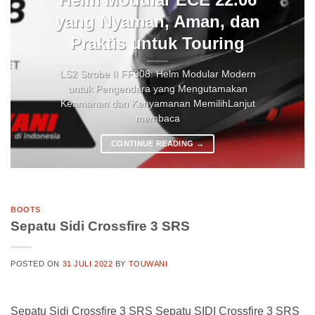
yang Nyaman, Aman, dan
Praktis untuk Touring
LS2 Strobe II FF908: Helm Modular Modern
untuk Pengendara yang Mengutamakan
Keamanan dan Kenyamanan MemilihLanjut
membaca
CONTINUE READING
→
BOOTS
Sepatu Sidi Crossfire 3 SRS
POSTED ON
31 JULI 2022
BY
TOUWANI
Sepatu Sidi Crossfire 3 SRS Sepatu SIDI Crossfire 3 SRS