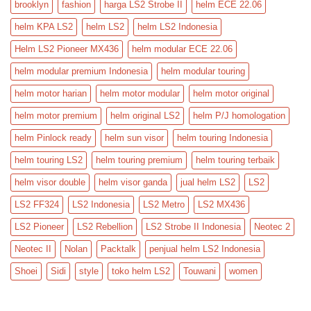
brooklyn
fashion
harga LS2 Strobe II
helm ECE 22.06
helm KPA LS2
helm LS2
helm LS2 Indonesia
Helm LS2 Pioneer MX436
helm modular ECE 22.06
helm modular premium Indonesia
helm modular touring
helm motor harian
helm motor modular
helm motor original
helm motor premium
helm original LS2
helm P/J homologation
helm Pinlock ready
helm sun visor
helm touring Indonesia
helm touring LS2
helm touring premium
helm touring terbaik
helm visor double
helm visor ganda
jual helm LS2
LS2
LS2 FF324
LS2 Indonesia
LS2 Metro
LS2 MX436
LS2 Pioneer
LS2 Rebellion
LS2 Strobe II Indonesia
Neotec 2
Neotec II
Nolan
Packtalk
penjual helm LS2 Indonesia
Shoei
Sidi
style
toko helm LS2
Touwani
women