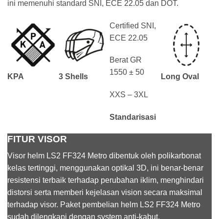
ini memenuhi standard SNI, ECE 22.05 dan DOT.
Certified SNI,
ECE 22.05
Berat GR
1550 ± 50
KPA
3 Shells
Long Oval
XXS – 3XL
Standarisasi
FITUR VISOR
Visor helm LS2 FF324 Metro dibentuk oleh polikarbonat
kelas tertinggi, menggunakan optikal 3D, ini benar-benar
resistensi terbaik terhadap perubahan iklim, menghindari
distorsi serta memberi kejelasan vision secara maksimal
terhadap visor. Paket pembelian helm LS2 FF324 Metro
sudah dilengkapi dengan system anti-kabut.