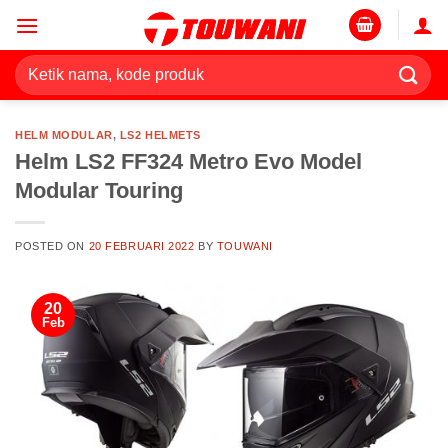
Skip
to
content
Pencarian
untuk:
HELM MODULAR
,
LS2 HELMETS
Helm LS2 FF324 Metro Evo Model
Modular Touring
POSTED ON
20 FEBRUARI 2022
BY
TOUWANI
20
Feb