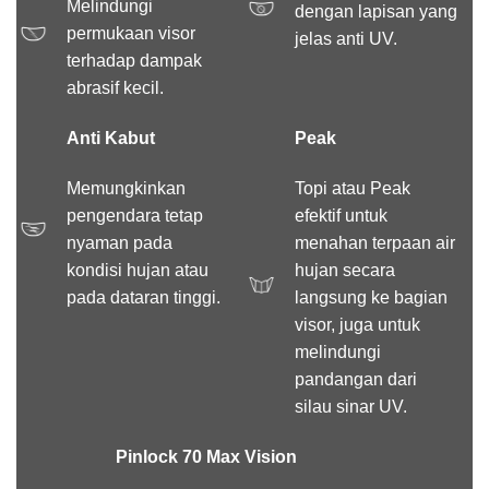
Melindungi
dengan lapisan yang
permukaan visor
jelas anti UV.
terhadap dampak
abrasif kecil.
Anti Kabut
Peak
Memungkinkan
Topi atau Peak
pengendara tetap
efektif untuk
nyaman pada
menahan terpaan air
kondisi hujan atau
hujan secara
pada dataran tinggi.
langsung ke bagian
visor, juga untuk
melindungi
pandangan dari
silau sinar UV.
Pinlock 70 Max Vision