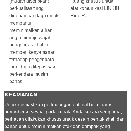
(mudah diselipkan)
Ruang khusus untuk
berkualitas tinggi
alat komunikasi LINKIN
didepan bar dagu untuk
Ride Pal.
membantu
meminimalkan aliran
angin menuju wajah
pengendara, hal ini
memberi kenyamanan
terhadap pengendara.
Tirai dagu dilepas saat
berkendara musim
panas.
KEAMANAN
Untuk memastikan perlindungan optimal helm harus
benar-benar sesuai pada kepala Anda secara sempurna,
perhatian dilakukan khusus untuk desain bentuk shell dan
bahan untuk meminimalkan efek dari dampak yang