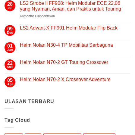
LS2 Strobe II FF908: Helm Modular ECE 22.06
28
Jul
yang Nyaman, Aman, dan Praktis untuk Touring
pada
Komentar Dinonaktifkan
LS2
Strobe
LS2 Advant-X FF901 Helm Modular Flip Back
09
II
Des
Tak
FF908:
ada
Helm
komentar
Helm Nolan N30-4 TP Mobilitas Serbaguna
01
pada
Modular
LS2
Jun
Tak
ECE
Advant-
ada
22.06
X
komentar
FF901
Helm Nolan N70-2 GT Touring Crossover
yang
22
pada
Helm
Helm
Mei
Nyaman,
Tak
Modular
Nolan
Aman,
ada
Flip
N30-
komentar
Back
dan
4
Helm Nolan N70-2 X Crossover Adventure
05
pada
TP
Praktis
Helm
Apr
Tak
Mobilitas
untuk
Nolan
ada
Serbaguna
N70-
Touring
komentar
2
pada
GT
ULASAN TERBARU
Helm
Touring
Nolan
Crossover
N70-
2
X
Tag Cloud
Crossover
Adventure