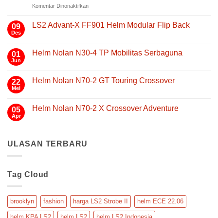
pada
Komentar Dinonaktifkan
LS2
Strobe
LS2 Advant-X FF901 Helm Modular Flip Back
09
II
Des
Tak
FF908:
ada
Helm
komentar
Helm Nolan N30-4 TP Mobilitas Serbaguna
01
pada
Modular
LS2
Jun
Tak
ECE
Advant-
ada
22.06
X
komentar
FF901
Helm Nolan N70-2 GT Touring Crossover
yang
22
pada
Helm
Helm
Mei
Nyaman,
Tak
Modular
Nolan
Aman,
ada
Flip
N30-
komentar
Back
dan
4
Helm Nolan N70-2 X Crossover Adventure
05
pada
TP
Praktis
Helm
Apr
Tak
Mobilitas
untuk
Nolan
ada
Serbaguna
N70-
Touring
komentar
2
pada
GT
ULASAN TERBARU
Helm
Touring
Nolan
Crossover
N70-
2
X
Tag Cloud
Crossover
Adventure
brooklyn
fashion
harga LS2 Strobe II
helm ECE 22.06
helm KPA LS2
helm LS2
helm LS2 Indonesia