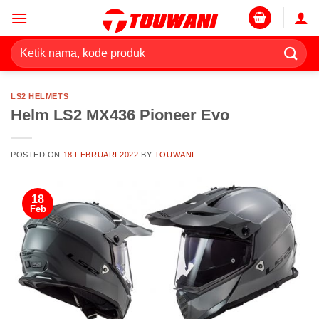
Skip
to
content
Pencarian
untuk:
LS2 HELMETS
Helm LS2 MX436 Pioneer Evo
POSTED ON
18 FEBRUARI 2022
BY
TOUWANI
18
Feb