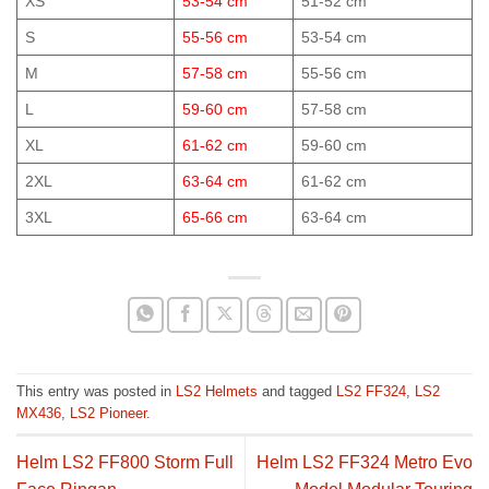
XS
53-54 cm
51-52 cm
S
55-56 cm
53-54 cm
M
57-58 cm
55-56 cm
L
59-60 cm
57-58 cm
XL
61-62 cm
59-60 cm
2XL
63-64 cm
61-62 cm
3XL
65-66 cm
63-64 cm
This entry was posted in
LS2 Helmets
and tagged
LS2 FF324
,
LS2
MX436
,
LS2 Pioneer
.
Helm LS2 FF800 Storm Full
Helm LS2 FF324 Metro Evo