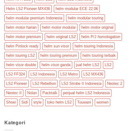
Helm LS2 Pioneer MX436
helm modular ECE 22.06
helm modular premium Indonesia
helm modular touring
helm motor harian
helm motor modular
helm motor original
helm motor premium
helm original LS2
helm P/J homologation
helm Pinlock ready
helm sun visor
helm touring Indonesia
helm touring LS2
helm touring premium
helm touring terbaik
helm visor double
helm visor ganda
jual helm LS2
LS2
LS2 FF324
LS2 Indonesia
LS2 Metro
LS2 MX436
LS2 Pioneer
LS2 Rebellion
LS2 Strobe II Indonesia
Neotec 2
Neotec II
Nolan
Packtalk
penjual helm LS2 Indonesia
Shoei
Sidi
style
toko helm LS2
Touwani
women
Kategori