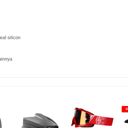
al silicon
ainnya
-