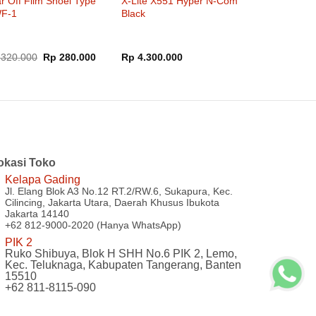
r Off Film Shoei Type
X-Lite X551 Hyper N-Com
F-1
Black
Harga
Harga
320.000
Rp
280.000
Rp
4.300.000
aslinya
saat
adalah:
ini
Rp 320.000.
adalah:
Rp 280.000.
okasi Toko
Kelapa Gading
Jl. Elang Blok A3 No.12 RT.2/RW.6, Sukapura, Kec.
Cilincing, Jakarta Utara, Daerah Khusus Ibukota
Jakarta 14140
+62 812-9000-2020 (Hanya WhatsApp)
PIK 2
Ruko Shibuya, Blok H SHH No.6 PIK 2, Lemo,
Kec. Teluknaga, Kabupaten Tangerang, Banten
15510
+62 811-8115-090