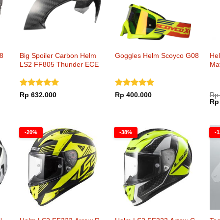
8
Big Spoiler Carbon Helm
Goggles Helm Scoyco G08
Hel
LS2 FF805 Thunder ECE
Mat
Dinilai
5
Dinilai
5
Rp
632.000
Rp
400.000
Rp
Ha
dari 5
dari 5
Rp
asl
ada
Rp 
000.
-20%
-38%
-