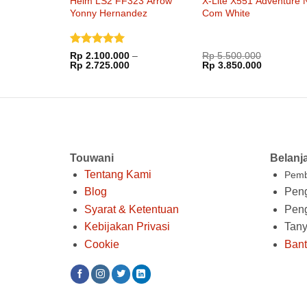
Helm LS2 FF323 Arrow
X-Lite X551 Adventure 
Yonny Hernandez
Com White
Dinilai
5
Rp
2.100.000
–
Rp
5.500.000
Rentang
Harga
Harga
dari 5
Rp
2.725.000
Rp
3.850.000
harga:
aslinya
saat
Rp 2.100.000
adalah:
ini
hingga
Rp 5.500.000.
adalah:
Rp 2.725.000
Rp 3.850.
Touwani
Belanj
Tentang Kami
Pemb
Blog
Peng
Syarat & Ketentuan
Pen
Kebijakan Privasi
Tan
Cookie
Ban