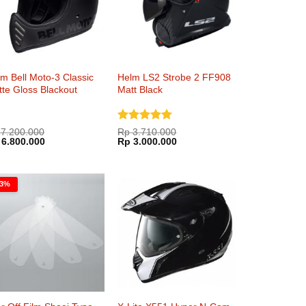
m Bell Moto-3 Classic
Helm LS2 Strobe 2 FF908
te Gloss Blackout
Matt Black
Dinilai
5
7.200.000
Rp
3.710.000
rga
Harga
Harga
Harga
6.800.000
dari 5
Rp
3.000.000
inya
saat
aslinya
saat
lah:
ini
adalah:
ini
7.200.000.
adalah:
Rp 3.710.000.
adalah:
Rp 6.800.000.
Rp 3.000.000.
13%