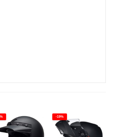
6%
-19%