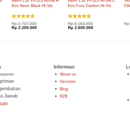
N-
Helm LS2 FF323 Arrow R
Helm LS2 FF323 Arrow C
Tea
Evo Neon Black Hi-Vis
Evo Fury Carbon Hi-Vis
CW
Yellow
Yellow
Dinilai
5
Dinilai
5
Rp
2.737.000
Rp
4.163.000
Rp
Harga
Harga
Harga
Harga
dari 5
Rp
2.200.000
dari 5
Rp
2.600.000
aslinya
saat
aslinya
saat
adalah:
ini
adalah:
ini
Rp 2.737.000.
adalah:
Rp 4.163.000.
adalah:
000.
Rp 2.200.000.
Rp 2.600.000.
a
Informasi
L
ayaran
About us
iriman
Services
gembalian
Blog
ya Jawab
B2B
tuan