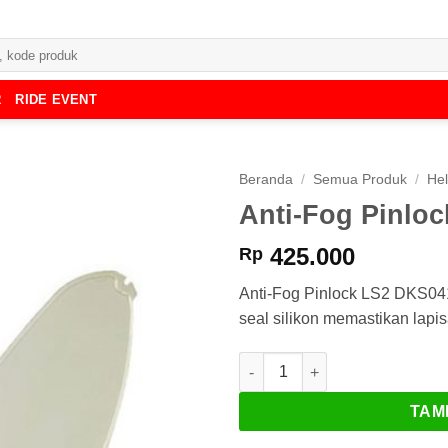
R
RIDE EVENT
Beranda
/
Semua Produk
/
He
Anti-Fog Pinlo
425.000
Rp
Anti-Fog Pinlock LS2 DKS041
seal silikon memastikan lapis
Kuantitas Anti-Fog Pinlock LS
TAM