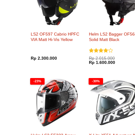
LS2 OF597 Cabrio HPFC
Helm LS2 Bagger OF56
VIA Matt Hi-Vis Yellow
Solid Matt Black
Dinilai
4
Rp
2.300.000
Rp
2.015.000
Harga
Harga
dari 5
Rp
1.600.000
aslinya
saat
adalah:
ini
Rp 2.015.000.
adalah:
Rp 1.600.
-23%
-30%