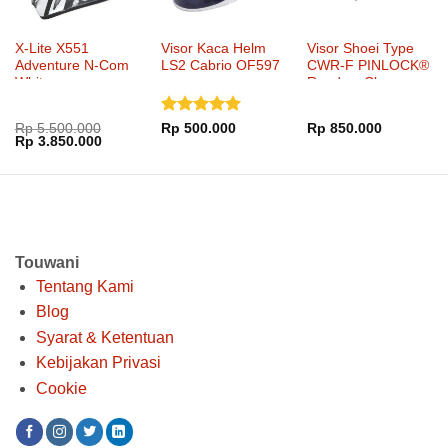
X-Lite X551
Visor Kaca Helm
Visor Shoei Type
Adventure N-Com
LS2 Cabrio OF597
CWR-F PINLOCK®
White
Ready – Clear
Dinilai
5
Rp
5.500.000
Rp
500.000
Rp
850.000
Harga
Harga
Rp
3.850.000
dari 5
aslinya
saat
adalah:
ini
Rp 5.500.000.
adalah:
Rp 3.850.000.
Touwani
Tentang Kami
Blog
Syarat & Ketentuan
Kebijakan Privasi
Cookie