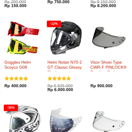
Dinilai
Dinilai
5
Rp
200.000
Rp
750.000
Rp
9.150.000
Harga
Harga
Harga
Harga
Rp
150.000
Rp
8.200.000
4.65
dari
dari 5
aslinya
saat
aslinya
saat
5
adalah:
ini
adalah:
ini
Rp 200.000.
adalah:
Rp 9.150.000.
adalah:
Rp 150.000.
Rp 8.20
-12%
Goggles Helm
Helm Nolan N70-2
Visor Shoei Type
Scoyco G08
GT Classic Glossy
CWR-F PINLOCK®
Black
Ready – Dark
Smoke
Dinilai
5
Dinilai
5
Rp
400.000
Rp
6.825.000
Rp
900.000
Harga
Harga
Rp
6.000.000
dari 5
dari 5
aslinya
saat
adalah:
ini
Rp 6.825.000.
adalah:
Rp 6.000.000.
-30%