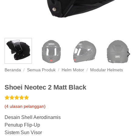
Beranda
/
Semua Produk
/
Helm Motor
/
Modular Helmets
Shoei Neotec 2 Matt Black
Peringkat
4
5
(
4
ulasan pelanggan)
dari 5
berdasarkan
Desain Shell Aerodinamis
penilaian
pelanggan
Penutup Flip-Up
Sistem Sun Visor