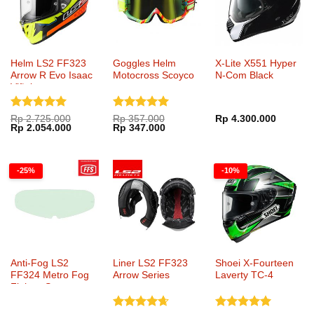
Helm LS2 FF323
Goggles Helm
X-Lite X551 Hyper
Arrow R Evo Isaac
Motocross Scoyco
N-Com Black
Viñales
Dinilai
5
Dinilai
5
Rp
2.725.000
Rp
357.000
Rp
4.300.000
Harga
Harga
Harga
Harga
Rp
2.054.000
Rp
347.000
dari 5
dari 5
aslinya
saat
aslinya
saat
adalah:
ini
adalah:
ini
Rp 2.725.000.
adalah:
Rp 357.000.
adalah:
Rp 2.054.000.
Rp 347.000.
-25%
-10%
Anti-Fog LS2
Liner LS2 FF323
Shoei X-Fourteen
FF324 Metro Fog
Arrow Series
Laverty TC-4
Fighter System
FFS