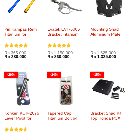
Pin Kampas Rem
Evatek EVT-6005
Mounting Shad
Titanium for
Bracket Titanium
Aluminium Plate
Brembo Kohken
Master Brembo Full
Screw Black
KOK-1036
Fairing Single Disc
Dinilai
5
Dinilai
5
Rp
365.000
Rp
1.150.000
Rp
1.625.000
Harga
Harga
Harga
Harga
Harga
Harga
Rp
280.000
Rp
860.000
Rp
1.325.000
dari 5
dari 5
aslinya
saat
aslinya
saat
aslinya
saat
adalah:
ini
adalah:
ini
adalah:
ini
Rp 365.000.
adalah:
Rp 1.150.000.
adalah:
Rp 1.625.000.
adalah:
Rp 280.000.
Rp 860.000.
Rp 1.32
-29%
-24%
-15%
Kohken KOK-2075
Tapered Cap
Bracket Shad Kit
Lever Pivot for
Titanium Bolt 64
Top Honda PCX
Brembo RCS Corsa
M6-20 Kohken
150
Corta Master
KOK-1050