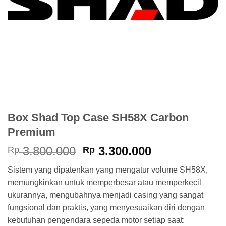
Box Shad Top Case SH58X Carbon
Premium
Harga
Harga
3.800.000
3.300.000
Rp
Rp
aslinya
saat
Sistem yang dipatenkan yang mengatur volume SH58X,
adalah:
ini
memungkinkan untuk memperbesar atau memperkecil
Rp 3.800.000.
adalah:
ukurannya, mengubahnya menjadi casing yang sangat
Rp 3.300.000
fungsional dan praktis, yang menyesuaikan diri dengan
kebutuhan pengendara sepeda motor setiap saat: