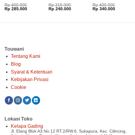
Cylinder
Dinilai
4.5
Rp
400.000
Rp
315.000
Rp
400.000
Harga
Harga
Harga
Harga
Harga
Harga
Rp
285.000
Rp
240.000
Rp
340.000
dari 5
aslinya
saat
aslinya
saat
aslinya
saat
adalah:
ini
adalah:
ini
adalah:
ini
Rp 400.000.
adalah:
Rp 315.000.
adalah:
Rp 400.000.
adalah:
Rp 285.000.
Rp 240.000.
Rp 340.00
Touwani
Tentang Kami
Blog
Syarat & Ketentuan
Kebijakan Privasi
Cookie
Lokasi Toko
Kelapa Gading
Jl. Elang Blok A3 No.12 RT.2/RW.6, Sukapura, Kec. Cilincing,