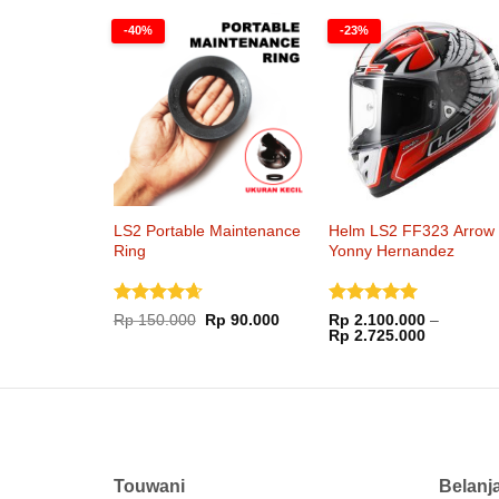
-40%
-23%
LS2 Portable Maintenance
Helm LS2 FF323 Arrow
Ring
Yonny Hernandez
Dinilai
Dinilai
5
Harga
Harga
Rp
150.000
Rp
90.000
Rp
2.100.000
–
aslinya
saat
Rentang
4.67
dari
dari 5
Rp
2.725.000
adalah:
ini
harga:
5
Rp 150.000.
adalah:
Rp 2.100.
Rp 90.000.
hingga
Rp 2.725.
Touwani
Belanj