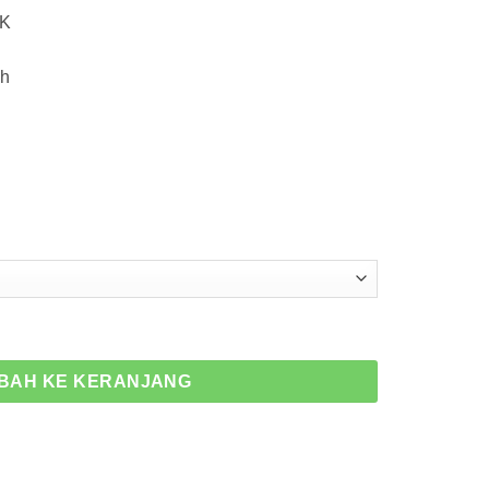
KK
ah
 Man Jacket
BAH KE KERANJANG