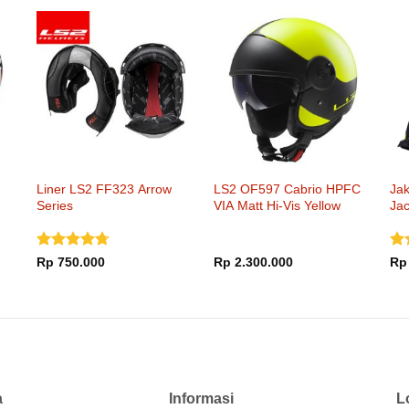
Liner LS2 FF323 Arrow
LS2 OF597 Cabrio HPFC
Ja
Series
VIA Matt Hi-Vis Yellow
Jac
Dinilai
Di
Rp
750.000
Rp
2.300.000
Rp
4.65
dari
dar
5
000
000
a
Informasi
L