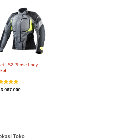
ket LS2 Phase Lady
ket
nilai
5
3.067.000
i 5
okasi Toko