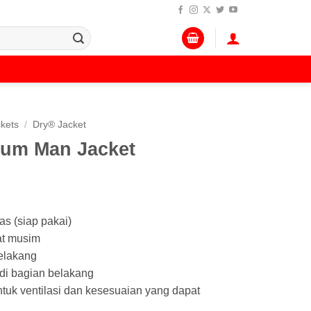
kets
/
Dry® Jacket
ium Man Jacket
as (siap pakai)
at musim
belakang
di bagian belakang
ntuk ventilasi dan kesesuaian yang dapat