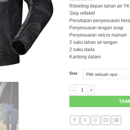
Ritsleting depan tahan air Y
Strip reflektif
Penutupan penyesuaian ker
Penyesuaian lengan snap
Penyesuaian velcro manset
2 saku tahan air tangan
2 saku dada
Kantong dalam
Size
Kuantitas Jaket LS2 Titanium
TAM