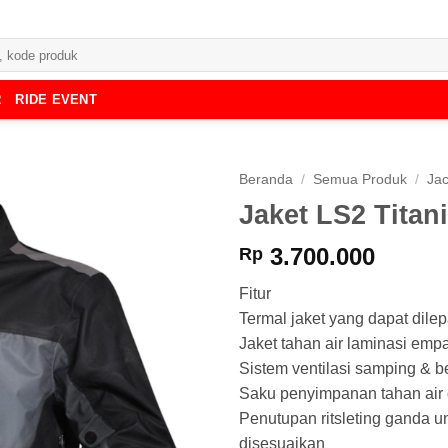
R
RIDE EVENT
Beranda
/
Semua Produk
/
Jac
Jaket LS2 Titan
3.700.000
Rp
Fitur
Termal jaket yang dapat dilep
Jaket tahan air laminasi emp
Sistem ventilasi samping & 
Saku penyimpanan tahan air 
Penutupan ritsleting ganda u
disesuaikan