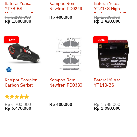
Baterai Yuasa
Kampas Rem
Baterai Yuasa
YT7B-BS
Newfren FD0249
YTZ14S High
Maintenance Free
Performance MF
Rp
2.100.000
Rp
400.000
Rp
1.730.000
Harga
Harga
Harga
Harga
Rp
1.600.000
Rp
1.420.000
aslinya
saat
aslinya
saat
adalah:
ini
adalah:
ini
Rp 2.100.000.
adalah:
Rp 1.730.000.
adalah:
Rp 1.600.000.
Rp 1.42
-18%
-20%
Knalpot Scorpion
Kampas Rem
Baterai Yuasa
Carbon Serket
Newfren FD0330
YT14B-BS
Kawasaki Ninja 250
Maintenance Free
SlipOn
Dinilai
5
Rp
6.700.000
Rp
400.000
Rp
1.745.000
Harga
Harga
Harga
Harga
Rp
5.470.000
Rp
1.390.000
dari 5
aslinya
saat
aslinya
saat
adalah:
ini
adalah:
ini
Rp 6.700.000.
adalah:
Rp 1.745.000.
adalah:
Rp 5.470.000.
Rp 1.39