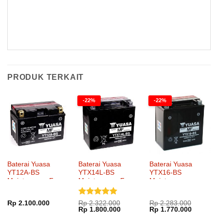
Kampas Rem Goldfren 230AD Kampas Rem Goldfren 230AD Kampas Rem Goldfren 230AD Kampas Rem Goldfren 230AD Kampas Rem
Goldfren 230AD Kampas Rem Goldfren 230AD Kampas Rem Goldfren 2303AD Kampas Rem Goldfren 230AD
PRODUK TERKAIT
-22%
-22%
Baterai Yuasa
Baterai Yuasa
Baterai Yuasa
YT12A-BS
YTX14L-BS
YTX16-BS
Maintenance Free
Maintenance Free
Maintenance
Dinilai
5
Rp
2.100.000
Rp
2.322.000
Rp
2.283.000
Harga
Harga
Harga
Harga
Rp
1.800.000
Rp
1.770.000
dari 5
aslinya
saat
aslinya
saat