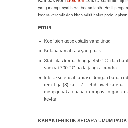
Kampas Rem
Goldfren
268AD s
tabil dan opt
yang mempunyai berat badan lebih. Hasil peng
logam-keramik dan khas aditif halus pada lapisan
FITUR:
Koefisien gesek statis yang tinggi
Ketahanan abrasi yang baik
Stabilitas termal hingga 450 ° C, dan ba
sampai 700 ° C pada jangka pendek
Interaksi rendah abrasif dengan bahan ro
rem Tiga (3) kali + / – lebih awet karena
menggunakan bahan komposit organik d
kevlar
KARAKTERISTIK SECARA UMUM PADA