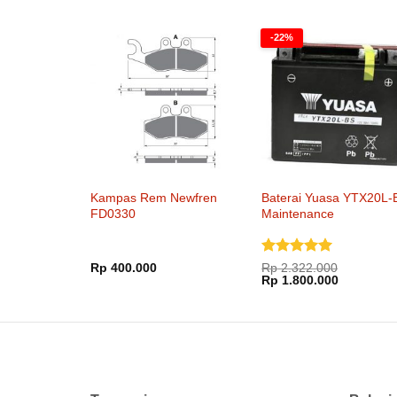
-22%
Kampas Rem Newfren
Baterai Yuasa YTX20L-
FD0330
Maintenance
Dinilai
5
Rp
400.000
Rp
2.322.000
Harga
Harga
dari 5
Rp
1.800.000
aslinya
saat
adalah:
ini
Rp 2.322.000.
adalah:
Rp 1.800.