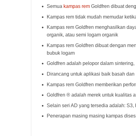
Semua
kampas rem
Goldfren dibuat deng
Kampas rem tidak mudah memudar ketika 
Kampas rem Goldfren menghasilkan daya h
organik, atau semi logam organik
Kampas rem Goldfren dibuat dengan men
bubuk logam
Goldfren adalah pelopor dalam sintering
Dirancang untuk aplikasi baik basah dan 
Kampas rem Goldfren memberikan perform
Goldfren ® adalah merek untuk kualitas 
Selain seri AD yang tersedia adalah: S3
Penerapan masing masing kampas disesu
Kampas Rem Goldfren 268AD Kampas Rem Goldfren 268AD Kampas Rem Goldfren 268AD Kampas Rem Goldfren 268