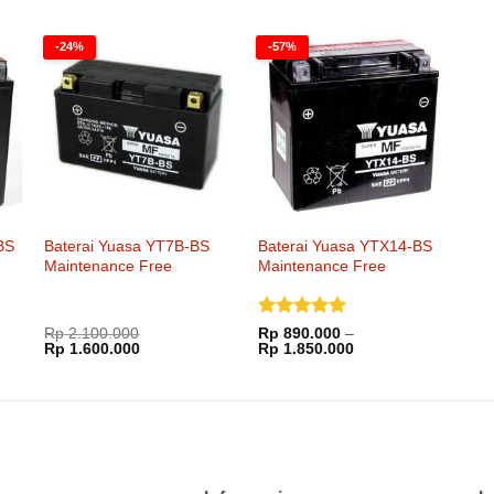
adalah:
ini
Rp 2.322.000.
adalah:
Rp 1.800.000.
-24%
-57%
BS
Baterai Yuasa YT7B-BS
Baterai Yuasa YTX14-BS
Maintenance Free
Maintenance Free
Dinilai
5
Rp
2.100.000
Rp
890.000
–
Harga
Harga
Rentang
Rp
1.600.000
dari 5
Rp
1.850.000
aslinya
saat
harga:
adalah:
ini
Rp 890.000
Rp 2.100.000.
adalah:
hingga
000.
Rp 1.600.000.
Rp 1.850.000