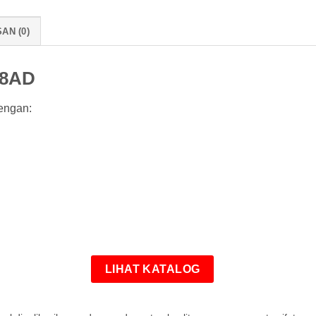
AN (0)
68AD
engan:
LIHAT KATALOG