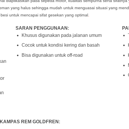
imal diaplikasikan pada sepeda motor, kualitas sempurna serta sifatny
ereman yang halus sehingga mudah untuk menguasai situasi yang me
 besi untuk mencapai sifat gesekan yang optimal
.
SARAN PENGGUNAAN:
PA
Khusus digunakan pada jalanan umum
Cocok untuk kondisi kering dan basah
Bisa digunakan untuk off-road
hkan
tor
an
 KAMPAS REM GOLDFREN: