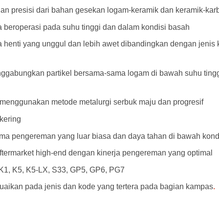
an presisi dari bahan gesekan logam-keramik dan keramik-kar
beroperasi pada suhu tinggi dan dalam kondisi basah
enti yang unggul dan lebih awet dibandingkan dengan jenis ka
ggabungkan partikel bersama-sama logam di bawah suhu ting
, menggunakan metode metalurgi serbuk maju dan progresif
kering
a pengereman yang luar biasa dan daya tahan di bawah kondi
aftermarket high-end dengan kinerja pengereman yang optimal
, K1, K5, K5-LX, S33, GP5, GP6, PG7
aikan pada jenis dan kode yang tertera pada bagian kampas
.
AD Kampas Rem Goldfren 268AD Kampas Rem Goldfren 268AD Kampas Rem Goldfren 268AD Kampas Rem Goldfren 268AD