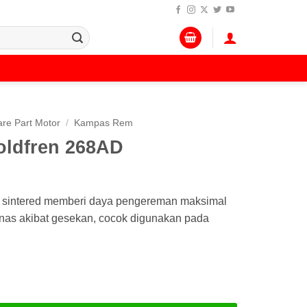
re Part Motor
/
Kampas Rem
ldfren 268AD
D sintered memberi daya pengereman maksimal
anas akibat gesekan, cocok digunakan pada
en 268AD