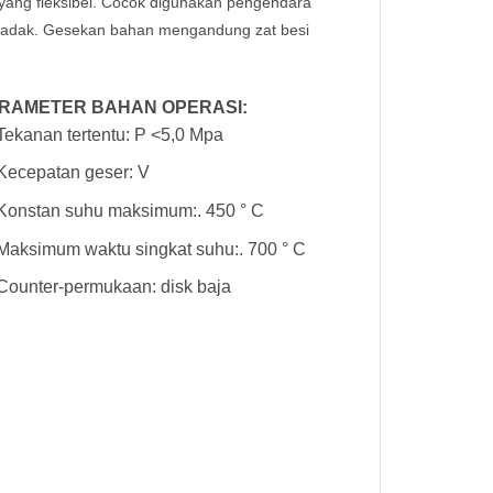
a yang fleksibel. Cocok digunakan pengendara
ndadak. Gesekan bahan mengandung zat besi
RAMETER BAHAN OPERASI:
Tekanan tertentu: P <5,0 Mpa
Kecepatan geser: V
Konstan suhu maksimum:. 450 ° C
Maksimum waktu singkat suhu:. 700 ° C
Counter-permukaan: disk baja