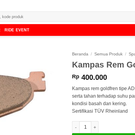
R
RIDE EVENT
Beranda
/
Semua Produk
/
Spa
Kampas Rem Go
400.000
Rp
Kampas rem goldfren tipe A
serta tahan terhadap suhu p
kondisi basah dan kering.
Sertifikasi TÜV Rheinland
Kuantitas Kampas Rem Goldfr