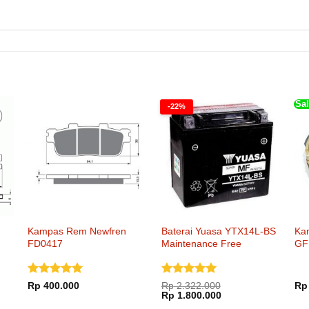
Sal
-22%
Kampas Rem Newfren
Baterai Yuasa YTX14L-BS
Ka
FD0417
Maintenance Free
GF
Dinilai
5
Dinilai
5
Rp
400.000
Rp
2.322.000
Rp
Harga
Harga
dari 5
dari 5
Rp
1.800.000
aslinya
saat