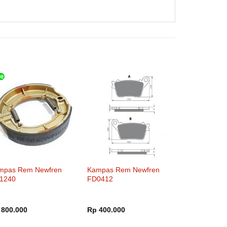
e
mpas Rem Newfren
Kampas Rem Newfren
1240
FD0412
800.000
Rp
400.000