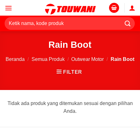
Skip
to
content
Pencarian
untuk:
Rain Boot
Beranda
/
Semua Produk
/
Outwear Motor
/
Rain Boot
FILTER
Tidak ada produk yang ditemukan sesuai dengan pilihan
Anda.