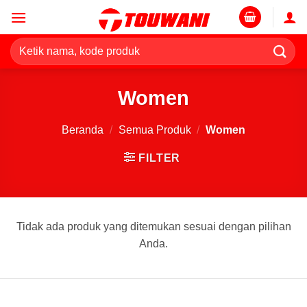
Skip
to
content
Pencarian
untuk:
Women
Beranda
/
Semua Produk
/
Women
FILTER
Tidak ada produk yang ditemukan sesuai dengan pilihan
Anda.