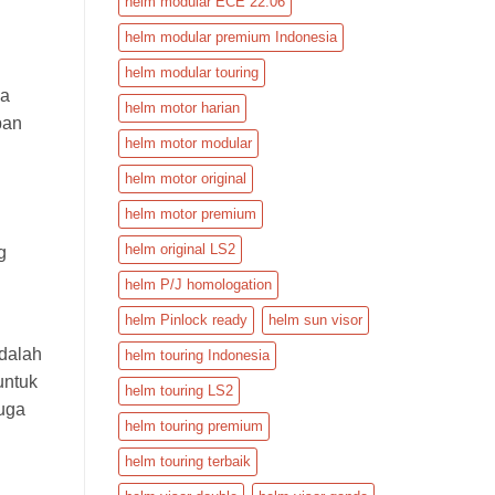
helm modular ECE 22.06
helm modular premium Indonesia
helm modular touring
ja
helm motor harian
pan
helm motor modular
helm motor original
helm motor premium
helm original LS2
g
helm P/J homologation
helm Pinlock ready
helm sun visor
dalah
helm touring Indonesia
untuk
helm touring LS2
juga
helm touring premium
helm touring terbaik