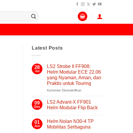
Latest Posts
LS2 Strobe II FF908:
28
Jul
Helm Modular ECE 22.06
yang Nyaman, Aman, dan
Praktis untuk Touring
pada
Komentar Dinonaktifkan
LS2
Strobe
LS2 Advant-X FF901
09
II
Des
Helm Modular Flip Back
FF908:
Tak
Helm
ada
Modular
Helm Nolan N30-4 TP
01
komentar
pada
ECE
Jun
Mobilitas Serbaguna
LS2
22.06
Advant-
Tak