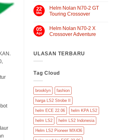
yang
X
ada
Helm Nolan N70-2 GT
FF901
Nyaman,
22
komentar
Helm
pada
Mei
Touring Crossover
Aman,
Modular
Helm
dan
Flip
Nolan
Tak
Praktis
Back
N30-
ada
Helm Nolan N70-2 X
4
05
komentar
untuk
TP
pada
Apr
Crossover Adventure
Touring
Mobilitas
Helm
Serbaguna
Nolan
Tak
N70-
ada
2
komentar
GT
pada
ULASAN TERBARU
UKAN.
Touring
Helm
Crossover
Nolan
0,
N70-
2
Tag Cloud
X
tur
Crossover
Adventure
brooklyn
fashion
harga LS2 Strobe II
bot
helm ECE 22.06
helm KPA LS2
helm LS2
helm LS2 Indonesia
daur
Helm LS2 Pioneer MX436
an