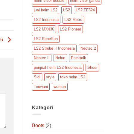
helm visor double
helm visor ganda
jual helm LS2
LS2
LS2 FF324
LS2 Indonesia
LS2 Metro
LS2 MX436
LS2 Pioneer
LS2 Rebellion
36
LS2 Strobe II Indonesia
Neotec 2
Neotec II
Nolan
Packtalk
penjual helm LS2 Indonesia
Shoei
Sidi
style
toko helm LS2
Touwani
women
Kategori
Boots
(2)