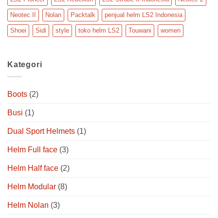
Neotec II
Nolan
Packtalk
penjual helm LS2 Indonesia
Shoei
Sidi
style
toko helm LS2
Touwani
women
Kategori
Boots
(2)
Busi
(1)
Dual Sport Helmets
(1)
Helm Full face
(3)
Helm Half face
(2)
Helm Modular
(8)
Helm Nolan
(3)