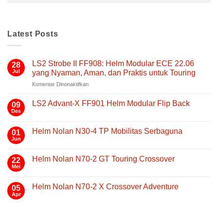
Latest Posts
LS2 Strobe II FF908: Helm Modular ECE 22.06
28
Jul
yang Nyaman, Aman, dan Praktis untuk Touring
pada
Komentar Dinonaktifkan
LS2
Strobe
LS2 Advant-X FF901 Helm Modular Flip Back
09
II
Des
Tak
FF908:
ada
Helm
komentar
Helm Nolan N30-4 TP Mobilitas Serbaguna
01
pada
Modular
LS2
Jun
Tak
ECE
Advant-
ada
22.06
X
komentar
FF901
Helm Nolan N70-2 GT Touring Crossover
yang
22
pada
Helm
Helm
Mei
Nyaman,
Tak
Modular
Nolan
Aman,
ada
Flip
N30-
komentar
Back
dan
4
Helm Nolan N70-2 X Crossover Adventure
05
pada
TP
Praktis
Helm
Apr
Tak
Mobilitas
untuk
Nolan
ada
Serbaguna
N70-
Touring
komentar
2
pada