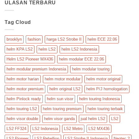
GT
ULASAN TERBARU
Helm
Touring
Nolan
Crossover
N70-
2
X
Tag Cloud
Crossover
Adventure
brooklyn
fashion
harga LS2 Strobe II
helm ECE 22.06
helm KPA LS2
helm LS2
helm LS2 Indonesia
Helm LS2 Pioneer MX436
helm modular ECE 22.06
helm modular premium Indonesia
helm modular touring
helm motor harian
helm motor modular
helm motor original
helm motor premium
helm original LS2
helm P/J homologation
helm Pinlock ready
helm sun visor
helm touring Indonesia
helm touring LS2
helm touring premium
helm touring terbaik
helm visor double
helm visor ganda
jual helm LS2
LS2
LS2 FF324
LS2 Indonesia
LS2 Metro
LS2 MX436
LS2 Pioneer
LS2 Rebellion
LS2 Strobe II Indonesia
Neotec 2