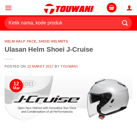
Skip
to
content
Pencarian
untuk:
HELM HALF FACE
,
SHOEI HELMETS
Ulasan Helm Shoei J-Cruise
POSTED ON
12 MARET 2017
BY
TOUWANI
12
Mar
Ulasan Helm Shoei J-Cruise