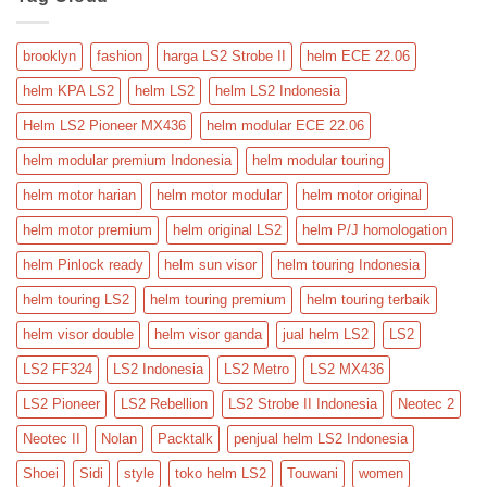
Adventure
brooklyn
fashion
harga LS2 Strobe II
helm ECE 22.06
helm KPA LS2
helm LS2
helm LS2 Indonesia
Helm LS2 Pioneer MX436
helm modular ECE 22.06
helm modular premium Indonesia
helm modular touring
helm motor harian
helm motor modular
helm motor original
helm motor premium
helm original LS2
helm P/J homologation
helm Pinlock ready
helm sun visor
helm touring Indonesia
helm touring LS2
helm touring premium
helm touring terbaik
helm visor double
helm visor ganda
jual helm LS2
LS2
LS2 FF324
LS2 Indonesia
LS2 Metro
LS2 MX436
LS2 Pioneer
LS2 Rebellion
LS2 Strobe II Indonesia
Neotec 2
Neotec II
Nolan
Packtalk
penjual helm LS2 Indonesia
Shoei
Sidi
style
toko helm LS2
Touwani
women