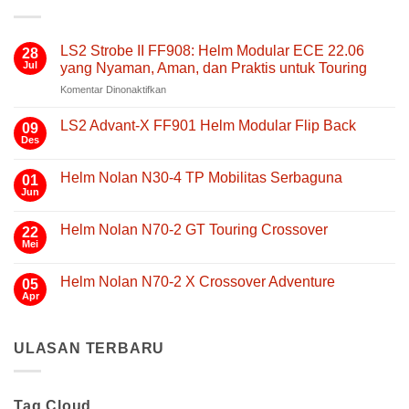
LS2 Strobe II FF908: Helm Modular ECE 22.06
28
Jul
yang Nyaman, Aman, dan Praktis untuk Touring
pada
Komentar Dinonaktifkan
LS2
Strobe
LS2 Advant-X FF901 Helm Modular Flip Back
09
II
Des
Tak
FF908:
ada
Helm
komentar
Helm Nolan N30-4 TP Mobilitas Serbaguna
01
pada
Modular
LS2
Jun
Tak
ECE
Advant-
ada
22.06
X
komentar
FF901
Helm Nolan N70-2 GT Touring Crossover
yang
22
pada
Helm
Helm
Mei
Nyaman,
Tak
Modular
Nolan
Aman,
ada
Flip
N30-
komentar
Back
dan
4
Helm Nolan N70-2 X Crossover Adventure
05
pada
TP
Praktis
Helm
Apr
Tak
Mobilitas
untuk
Nolan
ada
Serbaguna
N70-
Touring
komentar
2
pada
GT
ULASAN TERBARU
Helm
Touring
Nolan
Crossover
N70-
2
X
Tag Cloud
Crossover