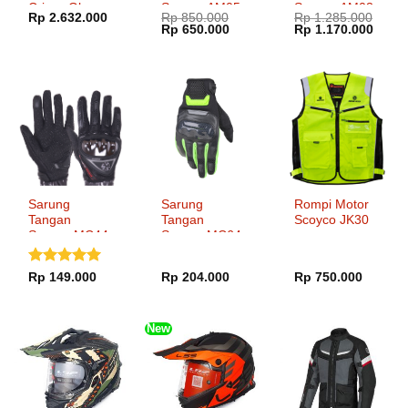
Crispy Gloss
Scoyco AM05
Scoyco AM03
Rp
2.632.000
Rp
850.000
Rp
1.285.000
Hi Vis Yellow
Harga
Harga
Harga
Harg
Rp
650.000
Rp
1.170.000
aslinya
saat
aslinya
saat
adalah:
ini
adalah:
ini
Rp 850.000.
adalah:
Rp 1.285.000.
adala
Rp 650.000.
Rp 1.
Sarung
Sarung
Rompi Motor
Tangan
Tangan
Scoyco JK30
Scoyco MC44
Scoyco MC64-
2
Dinilai
5
Rp
149.000
Rp
204.000
Rp
750.000
dari 5
New