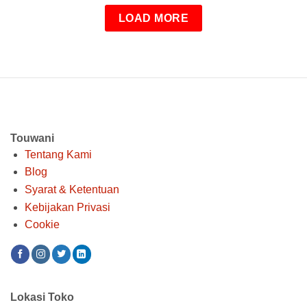
Rp 1.400.000.
adalah:
Rp 1.300.000.
LOAD MORE
Touwani
Tentang Kami
Blog
Syarat & Ketentuan
Kebijakan Privasi
Cookie
Lokasi Toko