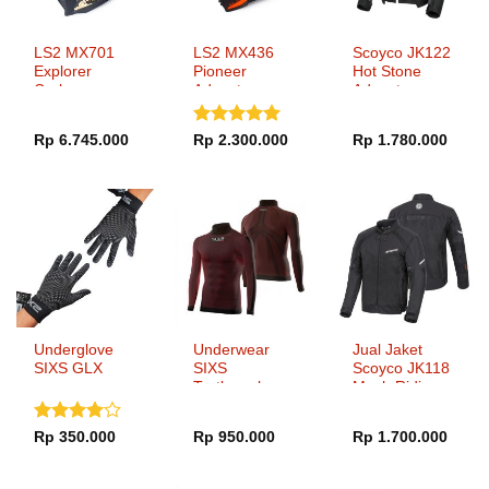
LS2 MX701
LS2 MX436
Scoyco JK122
Explorer
Pioneer
Hot Stone
Carbon
Adventurer
Adventure
Extend Matt
Matt Black
Jacket
Military Green
Orange
Dinilai
5
Rp
6.745.000
Rp
2.300.000
Rp
1.780.000
dari 5
Underglove
Underwear
Jual Jaket
SIXS GLX
SIXS
Scoyco JK118
Turtleneck
Mesh Riding
Carbon TS3
Jacket
Dinilai
4
Rp
350.000
Rp
950.000
Rp
1.700.000
dari 5