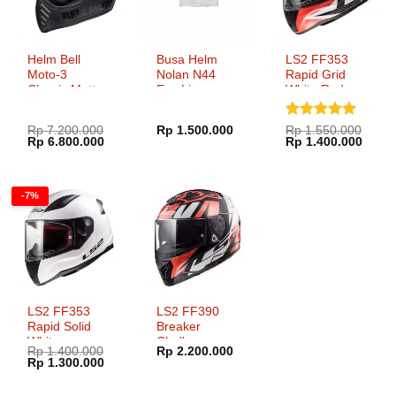
Helm Bell
Busa Helm
LS2 FF353
Moto-3
Nolan N44
Rapid Grid
Classic Matte
Evo Liner
White Red
Gloss
Interior
Blackout
Padding
Dinilai
5
Rp
7.200.000
Rp
1.500.000
Rp
1.550.000
Comfort
Harga
Harga
Harga
Harg
Rp
6.800.000
Rp
1.400.000
dari 5
aslinya
saat
aslinya
saat
adalah:
ini
adalah:
ini
Rp 7.200.000.
adalah:
Rp 1.550.000.
adala
Rp 6.800.000.
Rp 1.
-7%
LS2 FF353
LS2 FF390
Rapid Solid
Breaker
White
Challenge
Rp
1.400.000
Rp
2.200.000
Loris Baz
Harga
Harga
Rp
1.300.000
aslinya
saat
adalah:
ini