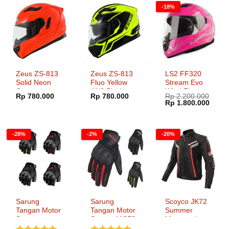
-18%
Zeus ZS-813
Zeus ZS-813
LS2 FF320
Solid Neon
Fluo Yellow
Stream Evo
Orange
AN6 Black
Wind Fluo
Rp
780.000
Rp
780.000
Rp
2.200.000
Pink
Harga
Harg
Rp
1.800.000
aslinya
saat
adalah:
ini
Rp 2.200.000.
adala
Rp 1.
-28%
-2%
-20%
Sarung
Sarung
Scoyco JK72
Tangan Motor
Tangan Motor
Summer
Scoyco
Scoyco MC58-
Motorcycle
MC29D
2
Jacket Full