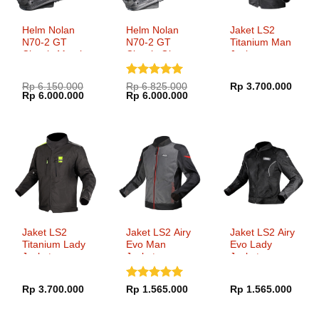
Helm Nolan
Helm Nolan
Jaket LS2
N70-2 GT
N70-2 GT
Titanium Man
Classic Metal
Classic Glossy
Jacket
White
Black
Dinilai
5
Rp
6.150.000
Rp
6.825.000
Rp
3.700.000
Harga
Harga
Harga
Harga
Rp
6.000.000
Rp
6.000.000
dari 5
aslinya
saat
aslinya
saat
adalah:
ini
adalah:
ini
Rp 6.150.000.
adalah:
Rp 6.825.000.
adalah:
Rp 6.000.000.
Rp 6.000.000.
Jaket LS2
Jaket LS2 Airy
Jaket LS2 Airy
Titanium Lady
Evo Man
Evo Lady
Jacket
Jacket
Jacket
Dinilai
5
Rp
3.700.000
Rp
1.565.000
Rp
1.565.000
dari 5