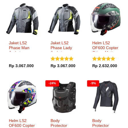
Jaket LS2
Jaket LS2
Helm LS2
Phase Man
Phase Lady
OF600 Copter
Jacket
Jacket
Crispy Matt
Military Green
Dinilai
5
Dinilai
5
Rp
3.067.000
Rp
3.067.000
Rp
2.632.000
dari 5
dari 5
-24%
-9%
Helm LS2
Body
Body
OF600 Copter
Protector
Protector