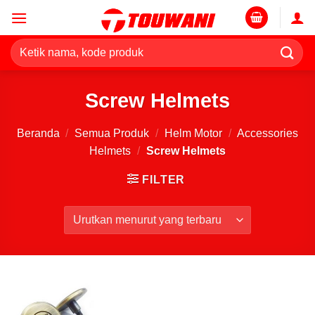
Skip
to
content
Pencarian
untuk:
Screw Helmets
Beranda
/
Semua Produk
/
Helm Motor
/
Accessories
Helmets
/
Screw Helmets
FILTER